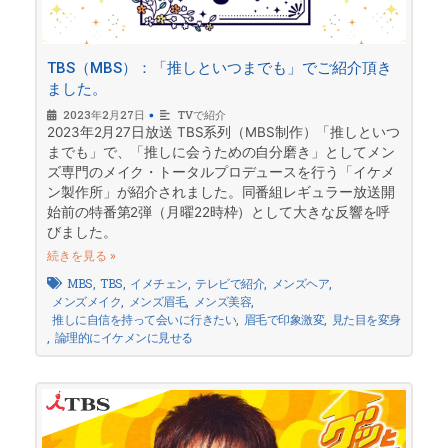
TBS（MBS）：「推しといつまでも」でご紹介頂き
ました。
2023年2月27日
•
TVで紹介
2023年2月27日放送 TBS系列（MBS制作）「推しといつ
までも」で、「推しに会うための自分磨き」としてメン
ズ専門のメイク・トータルプロデュースを行う「イケメ
ン製作所」が紹介されました。同番組レギュラー放送開
始前の特番第2弾（月曜22時枠）として大きな反響を呼
びました。
続きを見る »
MBS
,
TBS
,
イメチェン
,
テレビで紹介
,
メンズヘア
,
メンズメイク
,
メンズ眉毛
,
メンズ美容
,
推しに自信を持って会いに行きたい
,
眉毛で印象激変
,
見た目を変身
,
論理的にイケメンに見せる