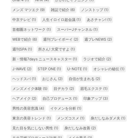
メンズ マツエク
(9)
雑誌で紹介
(6)
ノンストップ
(1)
中京テレビ
(1)
人生イロイロ超会議
(1)
あさチャン!
(1)
首都圏ネットワーク
(1)
スーパーJチャンネル
(1)
WEBで紹介
(6)
週刊プレイボーイ
(2)
週プレNEWS
(2)
週刊SPA
(1)
所さん! 大変ですよ
(1)
新・情報7days ニュースキャスター
(1)
ラジオで紹介
(2)
J-WAVE
(2)
STEP ONE
(1)
U-NOTE
(1)
オシャレの秘伝
(1)
ヘッドスパ
(1)
おじさん
(2)
自信が生まれる
(2)
メンズメイク体験
(5)
目ヂカラ
(2)
眉毛エクステ
(1)
ヘアメイク
(2)
自己プロデュース
(1)
印象アップ
(3)
男性の美容意識
(4)
イケメンを分析
(1)
東京の美容トレンド
(1)
メンズコスメ
(1)
身だしなみダメ夫
(1)
見た目を気にしない男性
(1)
身だしなみ改善
(2)
モテ花婿プロデュース計画
(1)
メイク男子
(2)