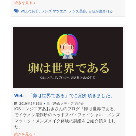
続きを見る »
WEBで紹介
,
メンズ マツエク
,
メンズ美容
,
自信が生まれる
Web：「卵は世界である」でご紹介頂きました。
2019年2月14日
•
Webメディアで紹介
iOSエンジニアあおきさんのブログ「卵は世界である」
でイケメン製作所のヘッドスパ・フェイシャル・メンズ
マツエク・メンズメイク体験の詳細をご紹介頂きまし
た。
続きを見る »