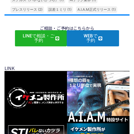
プレスリリース
(2)
誤差１ミリ
(1)
A.I.A.M正式リリース
(1)
ご相談・ご予約はこちらから
LINEで相談・ご
WEBで
予約
予約
LINK