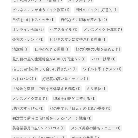
ビジネスマンが通うメイク教室
(1)
男性のメイクに好意的
(1)
自信をつけるスイッチ
(1)
自然なのに印象が変わる
(2)
オンライン会議
(2)
ヘアスタイル
(1)
メンズメイク予備軍
(1)
令和のトレンド
(1)
ビジネスマンに支持される理由
(1)
清潔感
(1)
仕事のできる男風
(1)
顔の印象の8割を決める
(1)
見た目の差で生涯賃金が4000万円違う!?
(1)
ハロー効果
(1)
推しに自信を持って会いに行きたい
(1)
ワイルド系イケメン
(1)
ヘドロパパ
(1)
好感度の高い系イケメン
(1)
「論理と数値」で顔を再構築する戦略
(1)
ミリ単位
(1)
メンズメイク業界
(1)
印象を戦略的に整える
(1)
理想のすっぴん
(1)
顔の中でも「目元」の印象が重要
(1)
初対面で瞬時に信頼感を与えるイメージ戦略
(1)
美容業界月刊誌SNiP STYLe
(1)
メンズ美容の勝ちメニュー
(1)
ステルス（バレないかつら）
(1)
AIテック業界
(1)