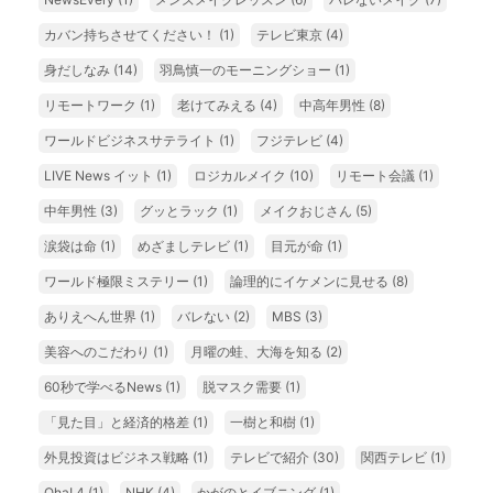
カバン持ちさせてください！
(1)
テレビ東京
(4)
身だしなみ
(14)
羽鳥慎一のモーニングショー
(1)
リモートワーク
(1)
老けてみえる
(4)
中高年男性
(8)
ワールドビジネスサテライト
(1)
フジテレビ
(4)
LIVE News イット
(1)
ロジカルメイク
(10)
リモート会議
(1)
中年男性
(3)
グッとラック
(1)
メイクおじさん
(5)
涙袋は命
(1)
めざましテレビ
(1)
目元が命
(1)
ワールド極限ミステリー
(1)
論理的にイケメンに見せる
(8)
ありえへん世界
(1)
バレない
(2)
MBS
(3)
美容へのこだわり
(1)
月曜の蛙、大海を知る
(2)
60秒で学べるNews
(1)
脱マスク需要
(1)
「見た目」と経済的格差
(1)
一樹と和樹
(1)
外見投資はビジネス戦略
(1)
テレビで紹介
(30)
関西テレビ
(1)
Oha! 4
(1)
NHK
(4)
かがのとイブニング
(1)