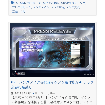
A.I.A.M正式リリース
,
AIによる解析
,
AI眉毛スタイリング
,
プレスリリース
,
メンズメイク
,
メンズ眉毛
,
メンズ美容
,
誤差１ミリ
PR：メンズメイク専門店イケメン製作所がAI テック
業界に名乗り
2025年3月1日
•
プレスリリース
【東京 ‒ 2025年3⽉1⽇】メンズメイク専⾨店「イケメ
ン製作所」を運営する株式会社オシアスターは、メイク