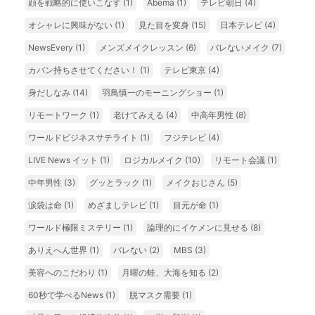
顔を戦略的に使いこなす
(1)
Abema
(1)
テレビ朝日
(4)
オシャレに興味がない
(1)
見た目を変身
(15)
日本テレビ
(4)
NewsEvery
(1)
メンズメイクレッスン
(6)
バレないメイク
(7)
カバン持ちさせてください！
(1)
テレビ東京
(4)
身だしなみ
(14)
羽鳥慎一のモーニングショー
(1)
リモートワーク
(1)
老けてみえる
(4)
中高年男性
(8)
ワールドビジネスサテライト
(1)
フジテレビ
(4)
LIVE News イット
(1)
ロジカルメイク
(10)
リモート会議
(1)
中年男性
(3)
グッとラック
(1)
メイクおじさん
(5)
涙袋は命
(1)
めざましテレビ
(1)
目元が命
(1)
ワールド極限ミステリー
(1)
論理的にイケメンに見せる
(8)
ありえへん世界
(1)
バレない
(2)
MBS
(3)
美容へのこだわり
(1)
月曜の蛙、大海を知る
(2)
60秒で学べるNews
(1)
脱マスク需要
(1)