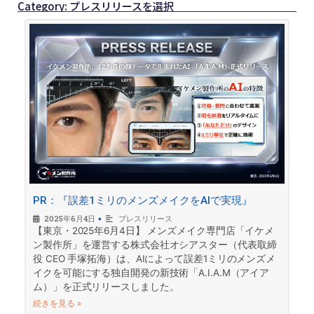
Category: プレスリリースを選択
PR：『誤差1ミリのメンズメイクをAIで実現』
2025年6月4日
•
プレスリリース
【東京・2025年6月4日】 メンズメイク専門店「イケメ
ン製作所」を運営する株式会社オシアスター（代表取締
役 CEO 手塚拓海）は、AIによって誤差1ミリのメンズメ
イクを可能にする独自開発の新技術「A.I.A.M（アイア
ム）」を正式リリースしました。
続きを見る »