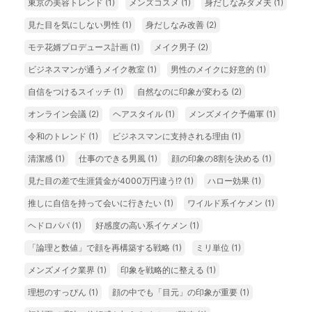
東京の美容トレンド
(1)
メンズコスメ
(1)
身だしなみダメ夫
(1)
見た目を気にしない男性
(1)
身だしなみ改善
(2)
モテ花婿プロデュース計画
(1)
メイク男子
(2)
ビジネスマンが通うメイク教室
(1)
男性のメイクに好意的
(1)
自信をつけるスイッチ
(1)
自然なのに印象が変わる
(2)
オンライン会議
(2)
ヘアスタイル
(1)
メンズメイク予備軍
(1)
令和のトレンド
(1)
ビジネスマンに支持される理由
(1)
清潔感
(1)
仕事のできる男風
(1)
顔の印象の8割を決める
(1)
見た目の差で生涯賃金が4000万円違う!?
(1)
ハロー効果
(1)
推しに自信を持って会いに行きたい
(1)
ワイルド系イケメン
(1)
ヘドロパパ
(1)
好感度の高い系イケメン
(1)
「論理と数値」で顔を再構築する戦略
(1)
ミリ単位
(1)
メンズメイク業界
(1)
印象を戦略的に整える
(1)
理想のすっぴん
(1)
顔の中でも「目元」の印象が重要
(1)