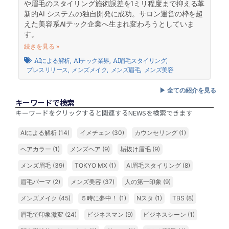
や眉⽑のスタイリング施術誤差を1ミリ程度まで抑える⾰
新的AI システムの独⾃開発に成功。サロン運営の枠を超
えた美容系AIテック企業へ⽣まれ変わろうとしていま
す。
続きを見る »
AIによる解析
,
AIテック業界
,
AI眉毛スタイリング
,
プレスリリース
,
メンズメイク
,
メンズ眉毛
,
メンズ美容
▶︎ 全ての紹介を見る
キーワードで検索
キーワードをクリックすると関連するNEWSを検索できます
AIによる解析
(14)
イメチェン
(30)
カウンセリング
(1)
ヘアカラー
(1)
メンズヘア
(9)
垢抜け眉毛
(9)
メンズ眉毛
(39)
TOKYO MX
(1)
AI眉毛スタイリング
(8)
眉毛パーマ
(2)
メンズ美容
(37)
人の第一印象
(9)
メンズメイク
(45)
５時に夢中！
(1)
Nスタ
(1)
TBS
(8)
眉毛で印象激変
(24)
ビジネスマン
(9)
ビジネスシーン
(1)