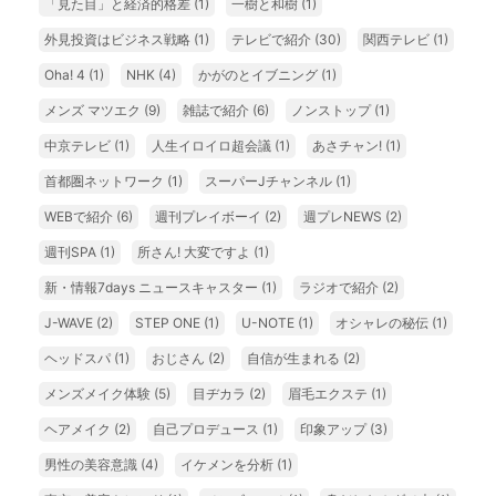
「見た目」と経済的格差
(1)
一樹と和樹
(1)
外見投資はビジネス戦略
(1)
テレビで紹介
(30)
関西テレビ
(1)
Oha! 4
(1)
NHK
(4)
かがのとイブニング
(1)
メンズ マツエク
(9)
雑誌で紹介
(6)
ノンストップ
(1)
中京テレビ
(1)
人生イロイロ超会議
(1)
あさチャン!
(1)
首都圏ネットワーク
(1)
スーパーJチャンネル
(1)
WEBで紹介
(6)
週刊プレイボーイ
(2)
週プレNEWS
(2)
週刊SPA
(1)
所さん! 大変ですよ
(1)
新・情報7days ニュースキャスター
(1)
ラジオで紹介
(2)
J-WAVE
(2)
STEP ONE
(1)
U-NOTE
(1)
オシャレの秘伝
(1)
ヘッドスパ
(1)
おじさん
(2)
自信が生まれる
(2)
メンズメイク体験
(5)
目ヂカラ
(2)
眉毛エクステ
(1)
ヘアメイク
(2)
自己プロデュース
(1)
印象アップ
(3)
男性の美容意識
(4)
イケメンを分析
(1)