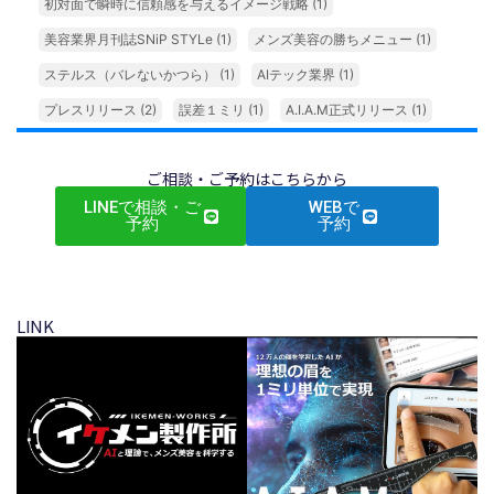
初対面で瞬時に信頼感を与えるイメージ戦略
(1)
美容業界月刊誌SNiP STYLe
(1)
メンズ美容の勝ちメニュー
(1)
ステルス（バレないかつら）
(1)
AIテック業界
(1)
プレスリリース
(2)
誤差１ミリ
(1)
A.I.A.M正式リリース
(1)
ご相談・ご予約はこちらから
LINEで相談・ご
WEBで
予約
予約
LINK