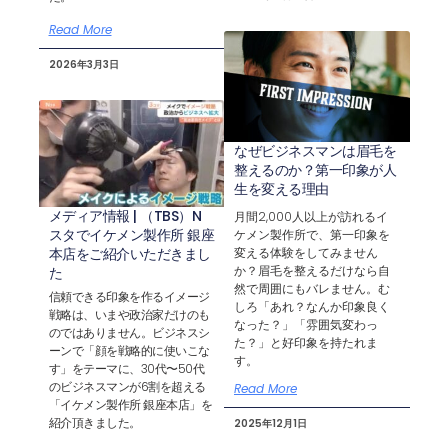
Read More
2026年3月3日
なぜビジネスマンは眉毛を
整えるのか？第一印象が人
生を変える理由
メディア情報 | （TBS）N
月間2,000人以上が訪れるイ
スタでイケメン製作所 銀座
ケメン製作所で、第一印象を
本店をご紹介いただきまし
変える体験をしてみません
か？眉毛を整えるだけなら自
た
然で周囲にもバレません。む
信頼できる印象を作るイメージ
しろ「あれ？なんか印象良く
戦略は、いまや政治家だけのも
なった？」「雰囲気変わっ
のではありません。ビジネスシ
た？」と好印象を持たれま
ーンで「顔を戦略的に使いこな
す。
す」をテーマに、30代〜50代
のビジネスマンが6割を超える
Read More
「イケメン製作所 銀座本店」を
紹介頂きました。
2025年12月1日