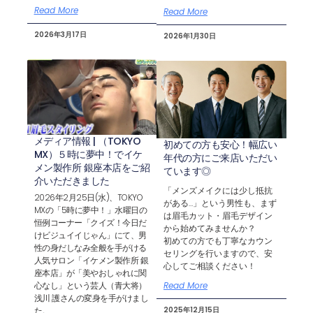
Read More
Read More
2026年3月17日
2026年1月30日
メディア情報 | （TOKYO
初めての方も安心！幅広い
MX）５時に夢中！でイケ
年代の方にご来店いただい
メン製作所 銀座本店をご紹
ています◎
介いただきました
「メンズメイクには少し抵抗
2026年2月25日(水)、TOKYO
がある…」という男性も、まず
MXの「5時に夢中！」水曜日の
は眉毛カット・眉毛デザイン
恒例コーナー「クイズ！今日だ
から始めてみませんか？
けビジュイイじゃん」にて、男
初めての方でも丁寧なカウン
性の身だしなみ全般を手がける
セリングを行いますので、安
人気サロン「イケメン製作所 銀
心してご相談ください！
座本店」が「美やおしゃれに関
心なし」という芸人（青大将）
Read More
浅川 護さんの変身を手がけまし
た。
2025年12月15日