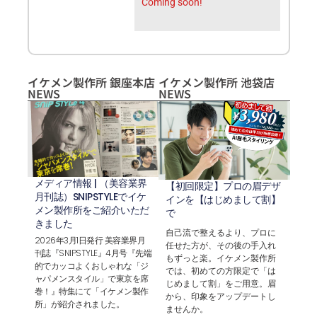
Coming soon!
イケメン製作所 銀座本店
イケメン製作所 池袋店
NEWS
NEWS
メディア情報 | （美容業界
【初回限定】プロの眉デザ
月刊誌）SNIPSTYLEでイケ
インを【はじめまして割】
メン製作所をご紹介いただ
で
きました
自己流で整えるより、プロに
2026年3月1日発行 美容業界月
任せた方が、その後の手入れ
刊誌『SNIPSTYLE』4月号『先端
もずっと楽。イケメン製作所
的でカッコよくおしゃれな「ジ
では、初めての方限定で「は
ャパメンスタイル」で東京を席
じめまして割」をご用意。眉
巻！』特集にて「イケメン製作
から、印象をアップデートし
所」が紹介されました。
ませんか。