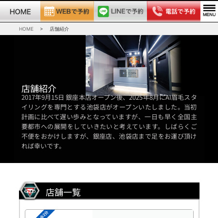
HOME
>
店舗紹介
店舗紹介
2017年9月15日 銀座本店オープン後、2025年8月にAI眉毛スタ
イリングを専門とする池袋店がオープンいたしました。当初
計画に比べて遅い歩みとなっていますが、一日も早く全国主
要都市への展開をしていきたいと考えています。しばらくご
不便をおかけしますが、銀座店、池袋店まで足をお運び頂け
れば幸いです。
店舗一覧