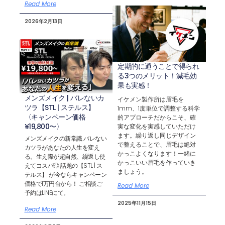
Read More
2026年2月13日
定期的に通うことで得られ
る3つのメリット！減毛効
果も実感！
メンズメイク | バレないカ
イケメン製作所は眉毛を
ツラ【STL | ステルス】
1mm、1度単位で調整する科学
〈キャンペーン価格
的アプローチだからこそ、確
¥19,800〜〉
実な変化を実感していただけ
ます。繰り返し同じデザイン
メンズメイクの新常識 バレない
で整えることで、眉毛は絶対
カツラがあなたの人生を変え
かっこよくなります！一緒に
る。生え際が超自然、繰返し使
かっこいい眉毛を作っていき
えてコスパ◎ 話題の【STL | ス
ましょう。
テルス】 が今ならキャンペーン
価格で1万円台から！ ご相談ご
Read More
予約はLINEにて。
2025年11月15日
Read More