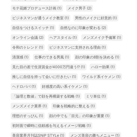
モテ花婿プロデュース計画
(1)
メイク男子
(2)
ビジネスマンが通うメイク教室
(1)
男性のメイクに好意的
(1)
自信をつけるスイッチ
(1)
自然なのに印象が変わる
(2)
オンライン会議
(2)
ヘアスタイル
(1)
メンズメイク予備軍
(1)
令和のトレンド
(1)
ビジネスマンに支持される理由
(1)
清潔感
(1)
仕事のできる男風
(1)
顔の印象の8割を決める
(1)
見た目の差で生涯賃金が4000万円違う!?
(1)
ハロー効果
(1)
推しに自信を持って会いに行きたい
(1)
ワイルド系イケメン
(1)
ヘドロパパ
(1)
好感度の高い系イケメン
(1)
「論理と数値」で顔を再構築する戦略
(1)
ミリ単位
(1)
メンズメイク業界
(1)
印象を戦略的に整える
(1)
理想のすっぴん
(1)
顔の中でも「目元」の印象が重要
(1)
初対面で瞬時に信頼感を与えるイメージ戦略
(1)
美容業界月刊誌SNiP STYLe
(1)
メンズ美容の勝ちメニュー
(1)