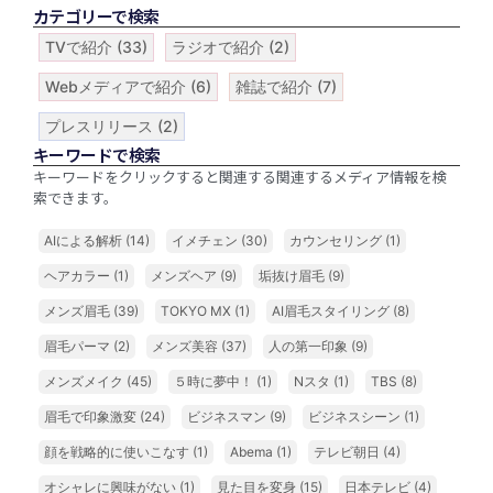
カテゴリーで検索
TVで紹介
(33)
ラジオで紹介
(2)
Webメディアで紹介
(6)
雑誌で紹介
(7)
プレスリリース
(2)
キーワードで検索
キーワードをクリックすると関連する関連するメディア情報を検
索できます。
AIによる解析
(14)
イメチェン
(30)
カウンセリング
(1)
ヘアカラー
(1)
メンズヘア
(9)
垢抜け眉毛
(9)
メンズ眉毛
(39)
TOKYO MX
(1)
AI眉毛スタイリング
(8)
眉毛パーマ
(2)
メンズ美容
(37)
人の第一印象
(9)
メンズメイク
(45)
５時に夢中！
(1)
Nスタ
(1)
TBS
(8)
眉毛で印象激変
(24)
ビジネスマン
(9)
ビジネスシーン
(1)
顔を戦略的に使いこなす
(1)
Abema
(1)
テレビ朝日
(4)
オシャレに興味がない
(1)
見た目を変身
(15)
日本テレビ
(4)