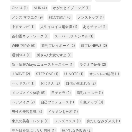
Oha! 4
(1)
NHK
(4)
かがのとイブニング
(1)
メンズ マツエク
(9)
雑誌で紹介
(6)
ノンストップ
(1)
中京テレビ
(1)
人生イロイロ超会議
(1)
あさチャン!
(1)
首都圏ネットワーク
(1)
スーパーJチャンネル
(1)
WEBで紹介
(6)
週刊プレイボーイ
(2)
週プレNEWS
(2)
週刊SPA
(1)
所さん! 大変ですよ
(1)
新・情報7days ニュースキャスター
(1)
ラジオで紹介
(2)
J-WAVE
(2)
STEP ONE
(1)
U-NOTE
(1)
オシャレの秘伝
(1)
ヘッドスパ
(1)
おじさん
(2)
自信が生まれる
(2)
メンズメイク体験
(5)
目ヂカラ
(2)
眉毛エクステ
(1)
ヘアメイク
(2)
自己プロデュース
(1)
印象アップ
(3)
男性の美容意識
(4)
イケメンを分析
(1)
東京の美容トレンド
(1)
メンズコスメ
(1)
身だしなみダメ夫
(1)
見た目を気にしない男性
(1)
身だしなみ改善
(2)