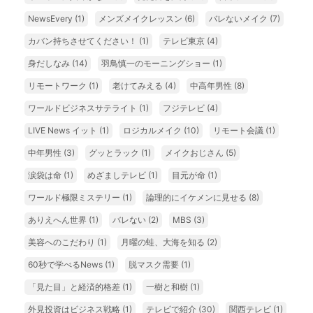
NewsEvery
(1)
メンズメイクレッスン
(6)
バレないメイク
(7)
カバン持ちさせてください！
(1)
テレビ東京
(4)
身だしなみ
(14)
羽鳥慎一のモーニングショー
(1)
リモートワーク
(1)
老けてみえる
(4)
中高年男性
(8)
ワールドビジネスサテライト
(1)
フジテレビ
(4)
LIVE News イット
(1)
ロジカルメイク
(10)
リモート会議
(1)
中年男性
(3)
グッとラック
(1)
メイクおじさん
(5)
涙袋は命
(1)
めざましテレビ
(1)
目元が命
(1)
ワールド極限ミステリー
(1)
論理的にイケメンに見せる
(8)
ありえへん世界
(1)
バレない
(2)
MBS
(3)
美容へのこだわり
(1)
月曜の蛙、大海を知る
(2)
60秒で学べるNews
(1)
脱マスク需要
(1)
「見た目」と経済的格差
(1)
一樹と和樹
(1)
外見投資はビジネス戦略
(1)
テレビで紹介
(30)
関西テレビ
(1)