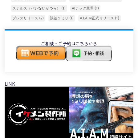
ステルス（バレないかつら）
(1)
AIテック業界
(1)
プレスリリース
(2)
誤差１ミリ
(1)
A.I.A.M正式リリース
(1)
ご相談・ご予約はこちらから
LINK