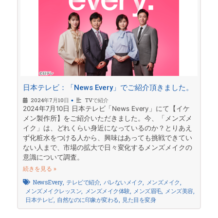
日本テレビ：「News Every」でご紹介頂きました。
2024年7月10日
•
TVで紹介
2024年7月10日 日本テレビ「News Every」にて【イケ
メン製作所】をご紹介いただきました。今、「メンズメ
イク」は、どれくらい身近になっているのか？とりあえ
ず化粧水をつける人から、興味はあっても挑戦できてい
ない人まで、市場の拡大で日々変化するメンズメイクの
意識について調査。
続きを見る »
NewsEvery
,
テレビで紹介
,
バレないメイク
,
メンズメイク
,
メンズメイクレッスン
,
メンズメイク体験
,
メンズ眉毛
,
メンズ美容
,
日本テレビ
,
自然なのに印象が変わる
,
見た目を変身