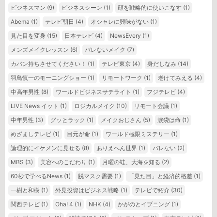
ビジネスマン
(9)
ビジネスシーン
(1)
顔を戦略的に使いこなす
(1)
Abema
(1)
テレビ朝日
(4)
オシャレに興味がない
(1)
見た目を変身
(15)
日本テレビ
(4)
NewsEvery
(1)
メンズメイクレッスン
(6)
バレないメイク
(7)
カバン持ちさせてください！
(1)
テレビ東京
(4)
身だしなみ
(14)
羽鳥慎一のモーニングショー
(1)
リモートワーク
(1)
老けてみえる
(4)
中高年男性
(8)
ワールドビジネスサテライト
(1)
フジテレビ
(4)
LIVE News イット
(1)
ロジカルメイク
(10)
リモート会議
(1)
中年男性
(3)
グッとラック
(1)
メイクおじさん
(5)
涙袋は命
(1)
めざましテレビ
(1)
目元が命
(1)
ワールド極限ミステリー
(1)
論理的にイケメンに見せる
(8)
ありえへん世界
(1)
バレない
(2)
MBS
(3)
美容へのこだわり
(1)
月曜の蛙、大海を知る
(2)
60秒で学べるNews
(1)
脱マスク需要
(1)
「見た目」と経済的格差
(1)
一樹と和樹
(1)
外見投資はビジネス戦略
(1)
テレビで紹介
(30)
関西テレビ
(1)
Oha! 4
(1)
NHK
(4)
かがのとイブニング
(1)