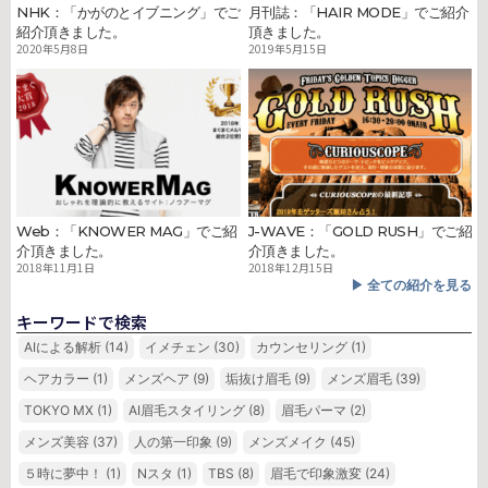
NHK：「かがのとイブニング」でご
月刊誌：「HAIR MODE」でご紹介
紹介頂きました。
頂きました。
2020年5月8日
2019年5月15日
Web：「KNOWER MAG」でご紹
J-WAVE：「GOLD RUSH」でご紹
介頂きました。
介頂きました。
2018年11月1日
2018年12月15日
▶︎ 全ての紹介を見る
キーワードで検索
AIによる解析
(14)
イメチェン
(30)
カウンセリング
(1)
ヘアカラー
(1)
メンズヘア
(9)
垢抜け眉毛
(9)
メンズ眉毛
(39)
TOKYO MX
(1)
AI眉毛スタイリング
(8)
眉毛パーマ
(2)
メンズ美容
(37)
人の第一印象
(9)
メンズメイク
(45)
５時に夢中！
(1)
Nスタ
(1)
TBS
(8)
眉毛で印象激変
(24)