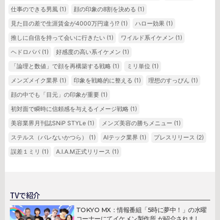
仕事のできる男風
(1)
顔の印象の8割を決める
(1)
見た目の差で生涯賃金が4000万円違う!?
(1)
ハロー効果
(1)
推しに自信を持って会いに行きたい
(1)
ワイルド系イケメン
(1)
ヘドロパパ
(1)
好感度の高い系イケメン
(1)
「論理と数値」で顔を再構築する戦略
(1)
ミリ単位
(1)
メンズメイク業界
(1)
印象を戦略的に整える
(1)
理想のすっぴん
(1)
顔の中でも「目元」の印象が重要
(1)
初対面で瞬時に信頼感を与えるイメージ戦略
(1)
美容業界月刊誌SNiP STYLe
(1)
メンズ美容の勝ちメニュー
(1)
ステルス（バレないかつら）
(1)
AIテック業界
(1)
プレスリリース
(2)
誤差１ミリ
(1)
A.I.A.M正式リリース
(1)
TVで紹介
TOKYO MX：情報番組「5時に夢中！」の水曜
コーナーにてイケメン製作所 が紹介されまし