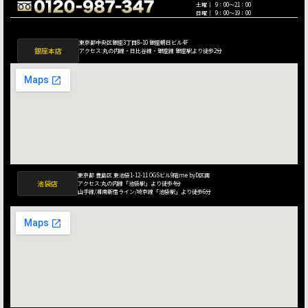
土曜｜ 9：00〜21：00
日曜｜ 9：00〜19：00
東京都中央区銀座3丁目8−10 銀座朝日ビル4F
銀座本店
アクセス:丸の内線・日比谷線・銀座線 銀座駅より徒歩2分
東京都 豊島区 東池袋1-12-11 OGSビル9階me byD区画
池袋店
アクセス:丸の内線「池袋駅」より徒歩4分
山手線/湘南新宿ライン/埼京線「池袋駅」より徒歩6分