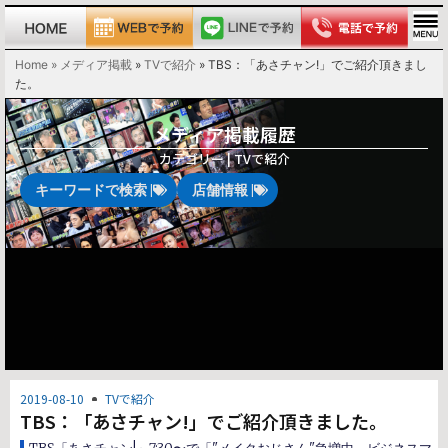
Home » メディア掲載
»
TVで紹介
»
TBS：「あさチャン!」でご紹介頂きまし
た。
メディア掲載履歴
カテゴリー |
TVで紹介
キーワードで検索 |
店舗情報 |
2019-08-10
TVで紹介
TBS：「あさチャン!」でご紹介頂きました。