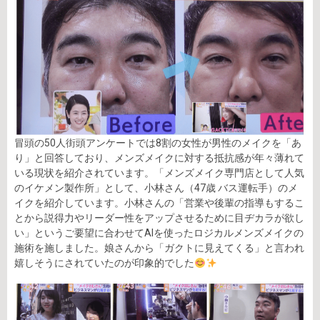
冒頭の50人街頭アンケートでは8割の女性が男性のメイクを「あ
り」と回答しており、メンズメイクに対する抵抗感が年々薄れて
いる現状を紹介されています。「メンズメイク専門店として人気
のイケメン製作所」として、小林さん（47歳 バス運転手）のメ
イクを紹介しています。小林さんの「営業や後輩の指導もするこ
とから説得力やリーダー性をアップさせるために目ヂカラが欲し
い」というご要望に合わせてAIを使ったロジカルメンズメイクの
施術を施しました。娘さんから「ガクトに見えてくる」と言われ
嬉しそうにされていたのが印象的でした
⠀