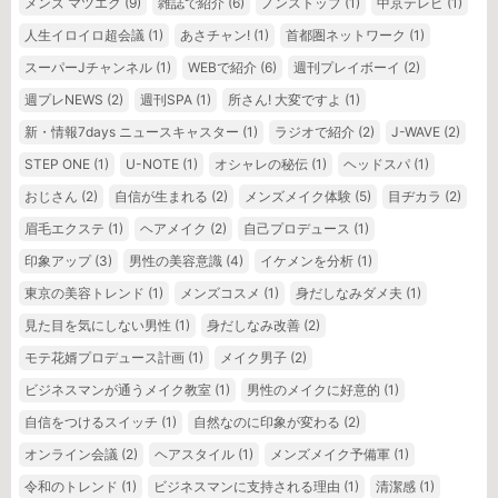
メンズ マツエク
(9)
雑誌で紹介
(6)
ノンストップ
(1)
中京テレビ
(1)
人生イロイロ超会議
(1)
あさチャン!
(1)
首都圏ネットワーク
(1)
スーパーJチャンネル
(1)
WEBで紹介
(6)
週刊プレイボーイ
(2)
週プレNEWS
(2)
週刊SPA
(1)
所さん! 大変ですよ
(1)
新・情報7days ニュースキャスター
(1)
ラジオで紹介
(2)
J-WAVE
(2)
STEP ONE
(1)
U-NOTE
(1)
オシャレの秘伝
(1)
ヘッドスパ
(1)
おじさん
(2)
自信が生まれる
(2)
メンズメイク体験
(5)
目ヂカラ
(2)
眉毛エクステ
(1)
ヘアメイク
(2)
自己プロデュース
(1)
印象アップ
(3)
男性の美容意識
(4)
イケメンを分析
(1)
東京の美容トレンド
(1)
メンズコスメ
(1)
身だしなみダメ夫
(1)
見た目を気にしない男性
(1)
身だしなみ改善
(2)
モテ花婿プロデュース計画
(1)
メイク男子
(2)
ビジネスマンが通うメイク教室
(1)
男性のメイクに好意的
(1)
自信をつけるスイッチ
(1)
自然なのに印象が変わる
(2)
オンライン会議
(2)
ヘアスタイル
(1)
メンズメイク予備軍
(1)
令和のトレンド
(1)
ビジネスマンに支持される理由
(1)
清潔感
(1)