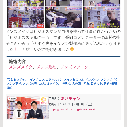
メンズメイクはビジネスマンが自信を持って仕事に向かうための
「ビジネススキルの一つ」です。番組コメンテーターの沢松奈生
子さんからも「今すぐ夫をイケメン製作所に送り込みたくなりま
した
」と嬉しいお声を頂きました
⠀⠀
施術内容
メンズメイク
、
メンズ眉毛
、
メンズマツエク
、
TBS
,
あさチャン!
,
イメチェン
,
ビジネスマン
,
メイクおじさん
,
メンズヘア
,
メンズメイク
,
メンズ眉毛
,
メンズ美容
,
ロジカルメイク
,
中年男性
,
人の第一印象
,
目ヂカラ
,
眉毛で印象
激変
TBS：
あさチャン!
放映日：2019年8月10日(土)
https://www.tbs.co.jp/asachan/