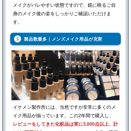
メイクがバレやすい状態ですので、鏡に映るご自
身のメイク後の姿をしっかりご確認いただけま
す。
5
製品数最多｜メンズメイク用品が充実
イケメン製作所には、当然ですが非常に多くのメ
イク用品が揃っています。この2年間で購入し、
レビューをしてきた化粧品は実に3,000点以上、計