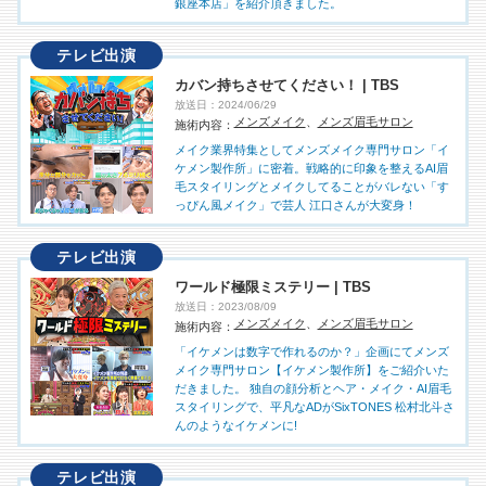
銀座本店」を紹介頂きました。
テレビ出演
カバン持ちさせてください！ | TBS
放送日：2024/06/29
メンズメイク
、
メンズ眉毛サロン
施術内容：
メイク業界特集としてメンズメイク専門サロン「イ
ケメン製作所」に密着。戦略的に印象を整えるAI眉
毛スタイリングとメイクしてることがバレない「す
っぴん風メイク」で芸人 江口さんが大変身！
テレビ出演
ワールド極限ミステリー | TBS
放送日：2023/08/09
メンズメイク
、
メンズ眉毛サロン
施術内容：
「イケメンは数字で作れるのか？」企画にてメンズ
メイク専門サロン【イケメン製作所】をご紹介いた
だきました。 独自の顔分析とヘア・メイク・AI眉毛
スタイリングで、平凡なADがSixTONES 松村北斗さ
んのようなイケメンに!
テレビ出演