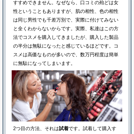
すすめできません。なぜなら、口コミの殆どは女
性ということもありますが、肌の相性、色の相性
は同じ男性でも千差万別で、実際に付けてみない
と全くわからないからです。実際、私達はこの方
法でコスメを購入してきましたが、購入した製品
の半分は無駄になったと感じているほどです。コ
スメは高価なものが多いので、数万円程度は簡単
に無駄になってしまいます。
2つ目の方法、それは
試着
です。試着して購入す