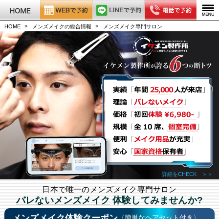
HOME
メンズメイクの総合情報
メンズメイク専門サロン
詳細をCHECK ＞＞
日本で唯一のメンズメイク専門サロン
バレないメンズメイク
体験してみませんか?
メンズメイク体験クーポン
〈簡単なヘアセット付き〉