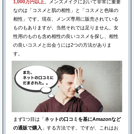
1,000万円以上
。メンズメイクにおいて非常に重要
なのは「コスメと肌の相性」と「コスメと色味の
相性」です。現在、メンズ専用に販売されている
ものもありますが、当然それでは足りません。女
性用のものも含め相性の良いコスメを探し、相性
の良いコスメと出会うには2つの方法がありま
す。
まず1つ目は「
ネットの口コミを基にAmazonなど
の通販で購入
」する方法です。ですが、これはお