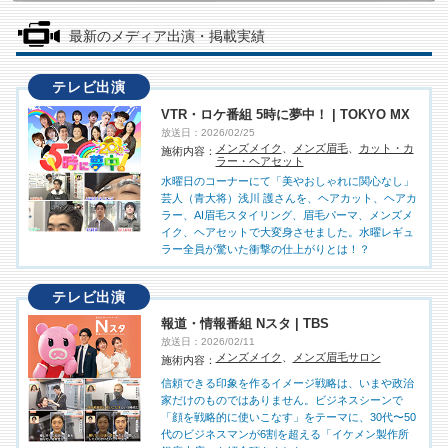
最新のメディア出演・掲載実績
テレビ出演
VTR・ロケ番組 5時に夢中！ | TOKYO MX
放送日：2026/02/25
メンズメイク
、
メンズ眉毛
、
カット・カ
施術内容：
ラー・ヘアセット
水曜日のコーナーにて「美やおしゃれに関心なし」
芸人（青大将）浅川 護さんを、ヘアカット、ヘアカ
ラー、AI眉毛スタイリング、眉毛パーマ、メンズメ
イク、ヘアセットで大変身させました。水曜レギュ
ラー全員が驚いた衝撃の仕上がりとは！？
テレビ出演
報道・情報番組 Nスタ | TBS
放送日：2026/02/11
メンズメイク
、
メンズ眉毛サロン
施術内容：
信頼できる印象を作るイメージ戦略は、いまや政治
家だけのものではありません。ビジネスシーンで
「顔を戦略的に使いこなす」をテーマに、30代〜50
代のビジネスマンが6割を超える「イケメン製作所