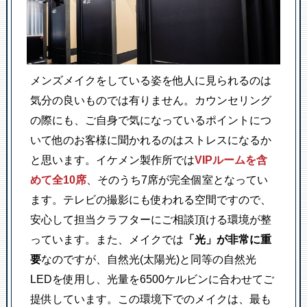
メンズメイクをしている姿を他人に見られるのは
気分の良いものでは有りません。カウンセリング
の際にも、ご自身で気になっているポイントにつ
いて他のお客様に聞かれるのはストレスになるか
と思います。イケメン製作所では
VIPルームを含
めて全10席
、そのうち7席が完全個室となってい
ます。テレビの撮影にも使われる空間ですので、
安心して担当クラフターにご相談頂ける環境が整
っています。また、メイクでは
「光」が非常に重
要
なのですが、自然光(太陽光)と同等の自然光
LEDを使用し、光量を6500ケルビンに合わせてご
提供しています。この環境下でのメイクは、最も