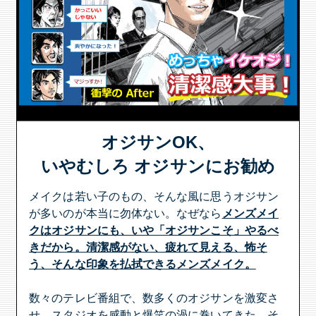
オジサンOK、
いやむしろ オジサンにお勧め
メイクは若い子のもの、そんな風に思うオジサン
が多いのが本当に勿体ない。なぜなら
メンズメイ
クはオジサンにも、いや「オジサンこそ」やるべ
きだから。清潔感がない、疲れて見える、怖そ
う、そんな印象を払拭できるメンズメイク。
数々のテレビ番組で、数多くのオジサンを激変さ
せ、スタジオを感動と爆笑の渦に巻いてきた、そ