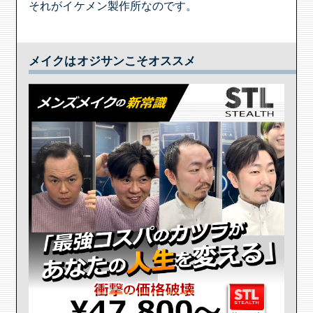
それがイケメン製作所なのです。
メイクはオジサンこそオススメ