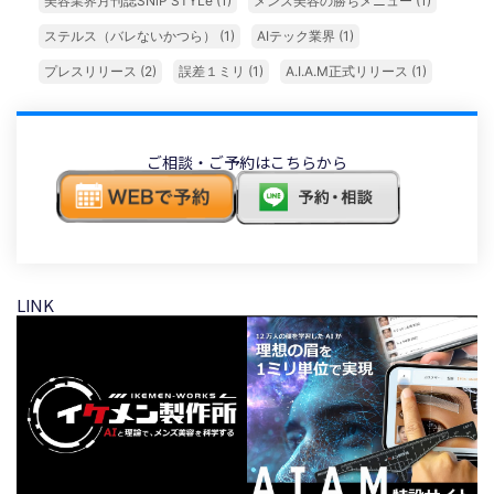
美容業界月刊誌SNiP STYLe
(1)
メンズ美容の勝ちメニュー
(1)
ステルス（バレないかつら）
(1)
AIテック業界
(1)
プレスリリース
(2)
誤差１ミリ
(1)
A.I.A.M正式リリース
(1)
ご相談・ご予約はこちらから
LINK