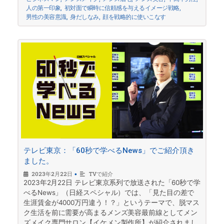
人の第一印象
,
初対面で瞬時に信頼感を与えるイメージ戦略
,
男性の美容意識
,
身だしなみ
,
顔を戦略的に使いこなす
テレビ東京：「60秒で学べるNews」でご紹介頂き
ました。
2023年2月22日
•
TVで紹介
2023年2月22日 テレビ東京系列で放送された「60秒で学
べるNews」（日経スペシャル）では、「見た目の差で
生涯賃金が4000万円違う！？」というテーマで、脱マス
ク生活を前に需要が高まるメンズ美容最前線としてメン
ズメイク専門サロン【イケメン製作所】が紹介されまし