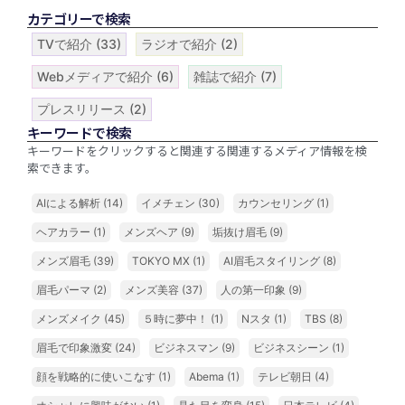
カテゴリーで検索
TVで紹介
(33)
ラジオで紹介
(2)
Webメディアで紹介
(6)
雑誌で紹介
(7)
プレスリリース
(2)
キーワードで検索
キーワードをクリックすると関連する関連するメディア情報を検
索できます。
AIによる解析
(14)
イメチェン
(30)
カウンセリング
(1)
ヘアカラー
(1)
メンズヘア
(9)
垢抜け眉毛
(9)
メンズ眉毛
(39)
TOKYO MX
(1)
AI眉毛スタイリング
(8)
眉毛パーマ
(2)
メンズ美容
(37)
人の第一印象
(9)
メンズメイク
(45)
５時に夢中！
(1)
Nスタ
(1)
TBS
(8)
眉毛で印象激変
(24)
ビジネスマン
(9)
ビジネスシーン
(1)
顔を戦略的に使いこなす
(1)
Abema
(1)
テレビ朝日
(4)