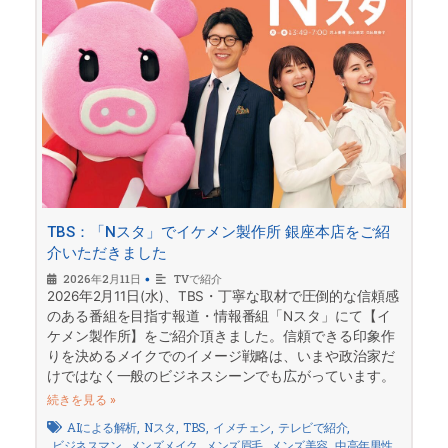
TBS：「Nスタ」でイケメン製作所 銀座本店をご紹
介いただきました
2026年2月11日
•
TVで紹介
2026年2月11日(水)、TBS・丁寧な取材で圧倒的な信頼感
のある番組を目指す報道・情報番組「Nスタ」にて【イ
ケメン製作所】をご紹介頂きました。信頼できる印象作
りを決めるメイクでのイメージ戦略は、いまや政治家だ
けではなく一般のビジネスシーンでも広がっています。
続きを見る »
AIによる解析
,
Nスタ
,
TBS
,
イメチェン
,
テレビで紹介
,
ビジネスマン
,
メンズメイク
,
メンズ眉毛
,
メンズ美容
,
中高年男性
,