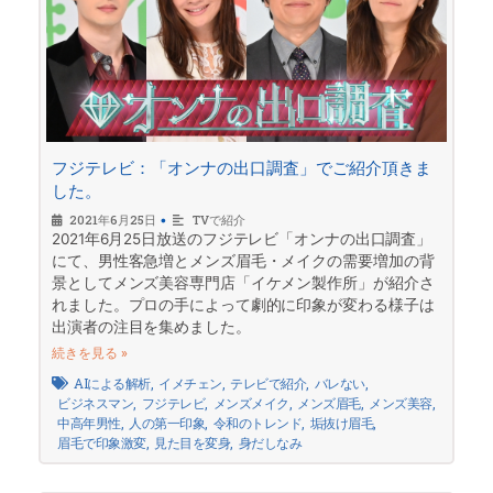
フジテレビ：「オンナの出口調査」でご紹介頂きま
した。
2021年6月25日
•
TVで紹介
2021年6月25日放送のフジテレビ「オンナの出口調査」
にて、男性客急増とメンズ眉毛・メイクの需要増加の背
景としてメンズ美容専門店「イケメン製作所」が紹介さ
れました。プロの手によって劇的に印象が変わる様子は
出演者の注目を集めました。
続きを見る »
AIによる解析
,
イメチェン
,
テレビで紹介
,
バレない
,
ビジネスマン
,
フジテレビ
,
メンズメイク
,
メンズ眉毛
,
メンズ美容
,
中高年男性
,
人の第一印象
,
令和のトレンド
,
垢抜け眉毛
,
眉毛で印象激変
,
見た目を変身
,
身だしなみ