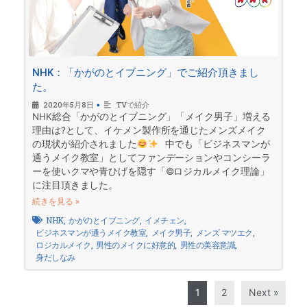
NHK：「かがのとイブニング」でご紹介頂きまし
た。
2020年5月8日
•
TVで紹介
NHK総合「かがのとイブニング」「メイク男子」増える
理由は?として、イケメン製作所を通じたメンズメイク
の現状が紹介されました
⠀中でも「ビジネスマンが
通うメイク教室」としてファンデーションやコンシーラ
ーを使いクマや青ひげを隠す「©︎ロジカルメイク理論」
に注目頂きました。⠀
続きを見る »
NHK
,
かがのとイブニング
,
イメチェン
,
ビジネスマンが通うメイク教室
,
メイク男子
,
メンズ マツエク
,
ロジカルメイク
,
男性のメイクに好意的
,
男性の美容意識
,
身だしなみ
1
2
Next »