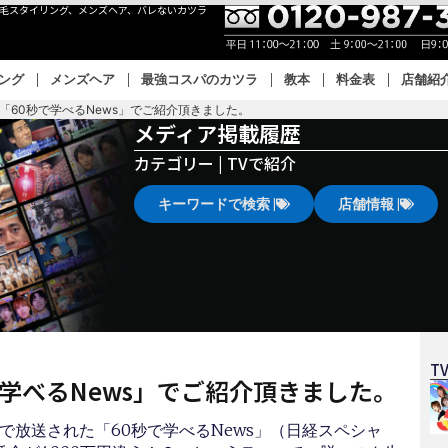
眉毛スタイリング、メンズヘア、バレないカツラ
リング
メンズヘア
最強コスパのカツラ
教本
料金表
店舗紹
「60秒で学べるNews」でご紹介頂きました。
メディア掲載履歴
カテゴリー |
TVで紹介
キーワードで検索 |
店舗情報 |
T
学べるNews」でご紹介頂きました。
系列で放送された「60秒で学べるNews」（日経スペシャ