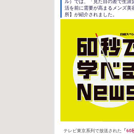
ル）では、「見た目の差で生涯賃
活を前に需要が高まるメンズ美
所】が紹介されました。
テレビ東京系列で放送された
「
60