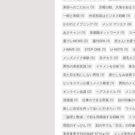
美容へのこだわり
(1)
月曜の蛙、大海を知る
(
一樹と和樹
(1)
外見投資はビジネス戦略
(1)
かがのとイブニング
(1)
メンズ マツエク
(9)
あさチャン!
(1)
首都圏ネットワーク
(1)
ス
週プレNEWS
(2)
週刊SPA
(1)
所さん! 大変
J-WAVE
(2)
STEP ONE
(1)
U-NOTE
(1)
メンズメイク体験
(5)
目ヂカラ
(2)
眉毛エ
男性の美容意識
(4)
イケメンを分析
(1)
東
見た目を気にしない男性
(1)
身だしなみ改善
(
ビジネスマンが通うメイク教室
(1)
男性のメ
オンライン会議
(2)
ヘアスタイル
(1)
メン
清潔感
(1)
仕事のできる男風
(1)
顔の印象の
推しに自信を持って会いに行きたい
(1)
ワイ
「論理と数値」で顔を再構築する戦略
(1)
ミ
理想のすっぴん
(1)
顔の中でも「目元」の印
美容業界月刊誌SNiP STYLe
(1)
メンズ美容の