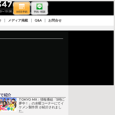
介
メディア掲載
Q&A
お問合せ
Vで紹介
TOKYO MX：情報番組「5時に
夢中！」の水曜コーナーにてイ
ケメン製作所 が紹介されまし
た。