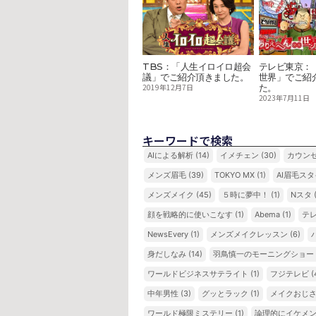
TBS：「人生イロイロ超会
テレビ東京：
議」でご紹介頂きました。
世界」でご紹
2019年12月7日
た。
2023年7月11日
キーワードで検索
AIによる解析
(14)
イメチェン
(30)
カウン
メンズ眉毛
(39)
TOKYO MX
(1)
AI眉毛ス
メンズメイク
(45)
５時に夢中！
(1)
Nスタ
顔を戦略的に使いこなす
(1)
Abema
(1)
テ
NewsEvery
(1)
メンズメイクレッスン
(6)
身だしなみ
(14)
羽鳥慎一のモーニングショー
ワールドビジネスサテライト
(1)
フジテレビ
(
中年男性
(3)
グッとラック
(1)
メイクおじ
ワールド極限ミステリー
(1)
論理的にイケメ