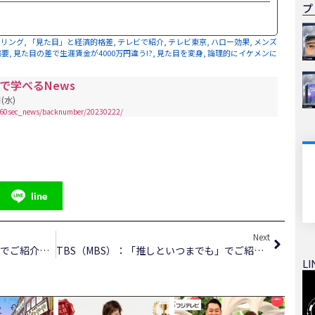
プ
イリング
,
「見た目」と経済的格差
,
テレビで紹介
,
テレビ東京
,
ハロー効果
,
メンズ
需要
,
見た目の差で生涯賃金が4000万円違う!?
,
見た目を変身
,
論理的にイケメンに
秒で学べるNews
(水)
jp/60sec_news/backnumber/20230222/
line
Next
MBS：「月曜の蛙、大海を知る。」でご紹介頂きました。
TBS（MBS）：「推しといつまでも」でご紹介頂きました。
LI