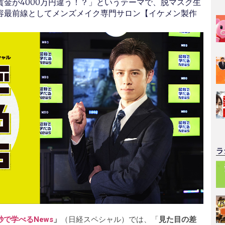
金が4000万円違う！？」というテーマで、脱マスク生
容最前線としてメンズメイク専門サロン【イケメン製作
ラ
秒で学べるNews
」
（日経スペシャル）では、「
見た目の差