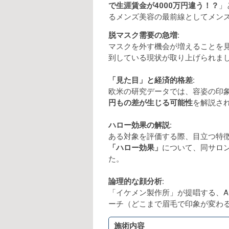
で生涯賃金が4000万円違う！？
」
るメンズ美容の最前線としてメン
脱マスク需要の急増:
マスクを外す機会が増えることを
到している現状が取り上げられま
「見た目」と経済的格差:
欧米の研究データでは、容姿の印
円もの差が生じる可能性
を解説さ
ハロー効果の解説:
ある対象を評価する際、目立つ特
「ハロー効果」
について、同サロ
た。
論理的な顔分析:
「イケメン製作所」が提唱する、A
ーチ（どこまで眉毛で印象が変わ
施術内容