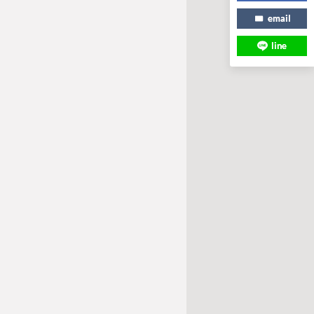
email
line