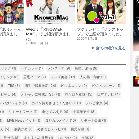
「ありえへん
Web：「KNOWER
フジテレビ：「ノンストッ
介頂きまし
MAG」でご紹介頂きまし
プ」でご紹介頂きました。
た。
2020年3月1日
2018年11月1日
▶︎ 全ての紹介を見る
セリング
(1)
ヘアカラー
(1)
メンズヘア
(9)
垢抜け眉毛
(9)
タイリング
(8)
眉毛パーマ
(2)
メンズ美容
(37)
人の第一印象
(9)
(1)
TBS
(8)
眉毛で印象激変
(24)
ビジネスマン
(9)
ビジネスシーン
(1)
レビ朝日
(4)
オシャレに興味がない
(1)
見た目を変身
(15)
日本テレビ
(4)
バレないメイク
(7)
カバン持ちさせてください！
(1)
テレビ東京
(4)
(1)
リモートワーク
(1)
老けてみえる
(4)
中高年男性
(8)
4)
LIVE News イット
(1)
ロジカルメイク
(10)
リモート会議
(1)
さん
(5)
涙袋は命
(1)
めざましテレビ
(1)
目元が命
(1)
ンに見せる
(8)
ありえへん世界
(1)
バレない
(2)
MBS
(3)