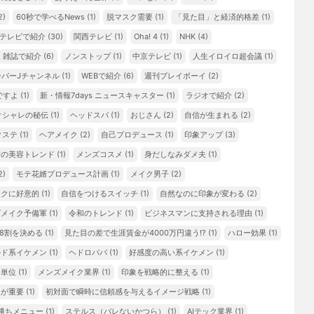
2)
60秒で学べるNews
(1)
脱マスク需要
(1)
「見た目」と経済的格差
(1)
テレビで紹介
(30)
関西テレビ
(1)
Oha! 4
(1)
NHK
(4)
雑誌で紹介
(6)
ノンストップ
(1)
中京テレビ
(1)
人生イロイロ超会議
(1)
ーパーJチャンネル
(1)
WEBで紹介
(6)
週刊プレイボーイ
(2)
ですよ
(1)
新・情報7days ニュースキャスター
(1)
ラジオで紹介
(2)
オシャレの秘伝
(1)
ヘッドスパ
(1)
おじさん
(2)
自信が生まれる
(2)
クステ
(1)
ヘアメイク
(2)
自己プロデュース
(1)
印象アップ
(3)
京の美容トレンド
(1)
メンズコスメ
(1)
身だしなみダメ夫
(1)
2)
モテ花婿プロデュース計画
(1)
メイク男子
(2)
イクに好意的
(1)
自信をつけるスイッチ
(1)
自然なのに印象が変わる
(2)
ズメイク予備軍
(1)
令和のトレンド
(1)
ビジネスマンに支持される理由
(1)
8割を決める
(1)
見た目の差で生涯賃金が4000万円違う!?
(1)
ハロー効果
(1)
ルド系イケメン
(1)
ヘドロパパ
(1)
好感度の高い系イケメン
(1)
リ単位
(1)
メンズメイク業界
(1)
印象を戦略的に整える
(1)
象が重要
(1)
初対面で瞬時に信頼感を与えるイメージ戦略
(1)
勝ちメニュー
(1)
ステルス（バレないかつら）
(1)
AIテック業界
(1)