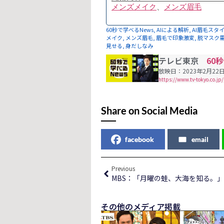
メンズメイク
、
メンズ眉毛
60秒で学べるNews
,
AIによる解析
,
AI眉毛スタ
メイク
,
メンズ眉毛
,
眉毛で印象激変
,
脱マスク
見せる
,
身だしなみ
テレビ東京
60
放映日：2023年2月22日
https://www.tv-tokyo.co.
Share on Social Media
facebook
email
Previous
その他のメディア掲載