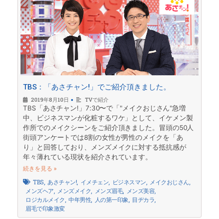
TBS：「あさチャン!」でご紹介頂きました。
2019年8月10日
•
TVで紹介
TBS「あさチャン!」7:30〜で「"メイクおじさん"急増
中、ビジネスマンが化粧するワケ」として、イケメン製
作所でのメイクシーンをご紹介頂きました。冒頭の50人
街頭アンケートでは8割の女性が男性のメイクを「あ
り」と回答しており、メンズメイクに対する抵抗感が
年々薄れている現状を紹介されています。
続きを見る »
TBS
,
あさチャン!
,
イメチェン
,
ビジネスマン
,
メイクおじさん
,
メンズヘア
,
メンズメイク
,
メンズ眉毛
,
メンズ美容
,
ロジカルメイク
,
中年男性
,
人の第一印象
,
目ヂカラ
,
眉毛で印象激変