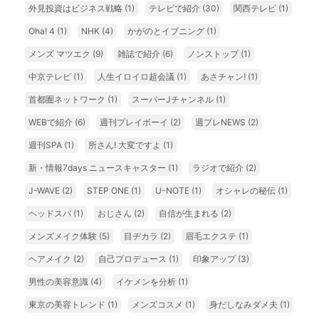
外見投資はビジネス戦略
(1)
テレビで紹介
(30)
関西テレビ
(1)
Oha! 4
(1)
NHK
(4)
かがのとイブニング
(1)
メンズ マツエク
(9)
雑誌で紹介
(6)
ノンストップ
(1)
中京テレビ
(1)
人生イロイロ超会議
(1)
あさチャン!
(1)
首都圏ネットワーク
(1)
スーパーJチャンネル
(1)
WEBで紹介
(6)
週刊プレイボーイ
(2)
週プレNEWS
(2)
週刊SPA
(1)
所さん! 大変ですよ
(1)
新・情報7days ニュースキャスター
(1)
ラジオで紹介
(2)
J-WAVE
(2)
STEP ONE
(1)
U-NOTE
(1)
オシャレの秘伝
(1)
ヘッドスパ
(1)
おじさん
(2)
自信が生まれる
(2)
メンズメイク体験
(5)
目ヂカラ
(2)
眉毛エクステ
(1)
ヘアメイク
(2)
自己プロデュース
(1)
印象アップ
(3)
男性の美容意識
(4)
イケメンを分析
(1)
東京の美容トレンド
(1)
メンズコスメ
(1)
身だしなみダメ夫
(1)