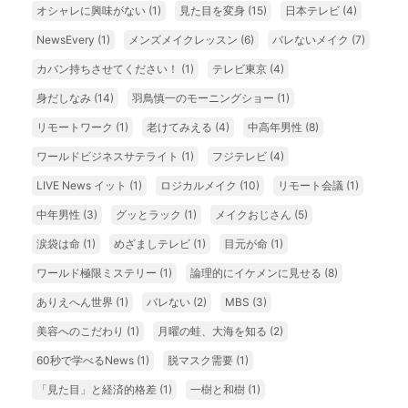
オシャレに興味がない
(1)
見た目を変身
(15)
日本テレビ
(4)
NewsEvery
(1)
メンズメイクレッスン
(6)
バレないメイク
(7)
カバン持ちさせてください！
(1)
テレビ東京
(4)
身だしなみ
(14)
羽鳥慎一のモーニングショー
(1)
リモートワーク
(1)
老けてみえる
(4)
中高年男性
(8)
ワールドビジネスサテライト
(1)
フジテレビ
(4)
LIVE News イット
(1)
ロジカルメイク
(10)
リモート会議
(1)
中年男性
(3)
グッとラック
(1)
メイクおじさん
(5)
涙袋は命
(1)
めざましテレビ
(1)
目元が命
(1)
ワールド極限ミステリー
(1)
論理的にイケメンに見せる
(8)
ありえへん世界
(1)
バレない
(2)
MBS
(3)
美容へのこだわり
(1)
月曜の蛙、大海を知る
(2)
60秒で学べるNews
(1)
脱マスク需要
(1)
「見た目」と経済的格差
(1)
一樹と和樹
(1)