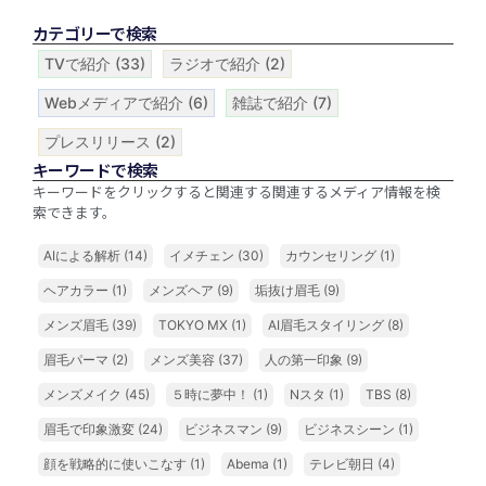
カテゴリーで検索
TVで紹介
(33)
ラジオで紹介
(2)
Webメディアで紹介
(6)
雑誌で紹介
(7)
プレスリリース
(2)
キーワードで検索
キーワードをクリックすると関連する関連するメディア情報を検
索できます。
AIによる解析
(14)
イメチェン
(30)
カウンセリング
(1)
ヘアカラー
(1)
メンズヘア
(9)
垢抜け眉毛
(9)
メンズ眉毛
(39)
TOKYO MX
(1)
AI眉毛スタイリング
(8)
眉毛パーマ
(2)
メンズ美容
(37)
人の第一印象
(9)
メンズメイク
(45)
５時に夢中！
(1)
Nスタ
(1)
TBS
(8)
眉毛で印象激変
(24)
ビジネスマン
(9)
ビジネスシーン
(1)
顔を戦略的に使いこなす
(1)
Abema
(1)
テレビ朝日
(4)