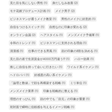
見た目を気にしない男性
(1)
身だしなみ改善
(2)
モテ花婿プロデュース計画
(1)
メイク男子
(2)
ビジネスマンが通うメイク教室
(1)
男性のメイクに好意的
(1)
自信をつけるスイッチ
(1)
自然なのに印象が変わる
(2)
オンライン会議
(2)
ヘアスタイル
(1)
メンズメイク予備軍
(1)
令和のトレンド
(1)
ビジネスマンに支持される理由
(1)
清潔感
(1)
仕事のできる男風
(1)
顔の印象の8割を決める
(1)
見た目の差で生涯賃金が4000万円違う!?
(1)
ハロー効果
(1)
推しに自信を持って会いに行きたい
(1)
ワイルド系イケメン
(1)
ヘドロパパ
(1)
好感度の高い系イケメン
(1)
「論理と数値」で顔を再構築する戦略
(1)
ミリ単位
(1)
メンズメイク業界
(1)
印象を戦略的に整える
(1)
理想のすっぴん
(1)
顔の中でも「目元」の印象が重要
(1)
初対面で瞬時に信頼感を与えるイメージ戦略
(1)