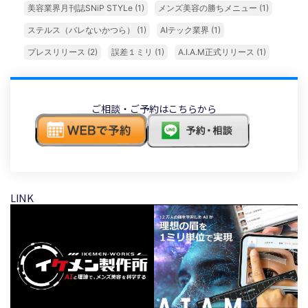
美容業界月刊誌SNiP STYLe
(1)
メンズ美容の勝ちメニュー
(1)
ステルス（バレないかつら）
(1)
AIテック業界
(1)
プレスリリース
(2)
誤差１ミリ
(1)
A.I.A.M正式リリース
(1)
ご相談・ご予約はこちらから
LINK