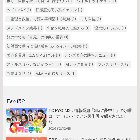
推しに自信を持って会いに行きたい
(1)
ワイルド系イケメン
(1)
ヘドロパパ
(1)
好感度の高い系イケメン
(1)
「論理と数値」で顔を再構築する戦略
(1)
ミリ単位
(1)
メンズメイク業界
(1)
印象を戦略的に整える
(1)
理想のすっぴん
(1)
顔の中でも「目元」の印象が重要
(1)
初対面で瞬時に信頼感を与えるイメージ戦略
(1)
美容業界月刊誌SNiP STYLe
(1)
メンズ美容の勝ちメニュー
(1)
ステルス（バレないかつら）
(1)
AIテック業界
(1)
プレスリリース
(2)
誤差１ミリ
(1)
A.I.A.M正式リリース
(1)
TVで紹介
TOKYO MX：情報番組「5時に夢中！」の水曜
コーナーにてイケメン製作所 が紹介されまし
た。
2026年2月26日
TBS：「Nスタ」でイケメン製作所 銀座本店を