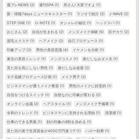
週プレNEWS
(2)
週刊SPA
(1)
所さん! 大変ですよ
(1)
新・情報7days ニュースキャスター
(1)
ラジオで紹介
(2)
J-WAVE
(2)
STEP ONE
(1)
U-NOTE
(1)
オシャレの秘伝
(1)
ヘッドスパ
(1)
おじさん
(2)
自信が生まれる
(2)
メンズメイク体験
(5)
目ヂカラ
(2)
眉毛エクステ
(1)
ヘアメイク
(2)
自己プロデュース
(1)
印象アップ
(3)
男性の美容意識
(4)
イケメンを分析
(1)
東京の美容トレンド
(1)
メンズコスメ
(1)
身だしなみダメ夫
(1)
見た目を気にしない男性
(1)
身だしなみ改善
(2)
モテ花婿プロデュース計画
(1)
メイク男子
(2)
ビジネスマンが通うメイク教室
(1)
男性のメイクに好意的
(1)
自信をつけるスイッチ
(1)
自然なのに印象が変わる
(2)
オンライン会議
(2)
ヘアスタイル
(1)
メンズメイク予備軍
(1)
令和のトレンド
(1)
ビジネスマンに支持される理由
(1)
清潔感
(1)
仕事のできる男風
(1)
顔の印象の8割を決める
(1)
見た目の差で生涯賃金が4000万円違う!?
(1)
ハロー効果
(1)