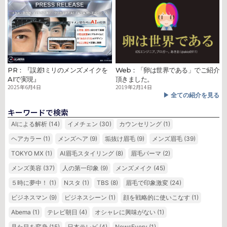
PR：『誤差1ミリのメンズメイクを
Web：「卵は世界である」でご紹介
AIで実現』
頂きました。
2025年6月4日
2019年2月14日
▶︎ 全ての紹介を見る
キーワードで検索
AIによる解析
(14)
イメチェン
(30)
カウンセリング
(1)
ヘアカラー
(1)
メンズヘア
(9)
垢抜け眉毛
(9)
メンズ眉毛
(39)
TOKYO MX
(1)
AI眉毛スタイリング
(8)
眉毛パーマ
(2)
メンズ美容
(37)
人の第一印象
(9)
メンズメイク
(45)
５時に夢中！
(1)
Nスタ
(1)
TBS
(8)
眉毛で印象激変
(24)
ビジネスマン
(9)
ビジネスシーン
(1)
顔を戦略的に使いこなす
(1)
Abema
(1)
テレビ朝日
(4)
オシャレに興味がない
(1)
見た目を変身
(15)
日本テレビ
(4)
NewsEvery
(1)