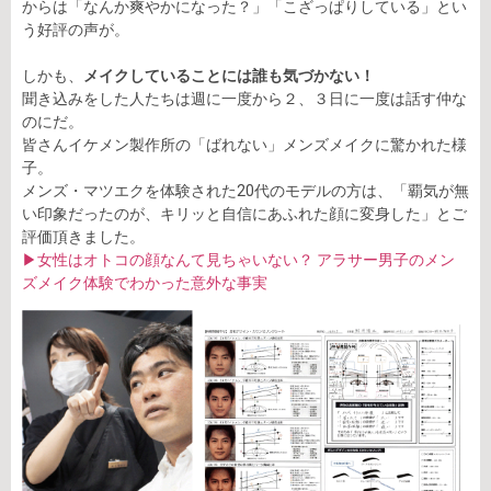
からは「なんか爽やかになった？」「こざっぱりしている」とい
う好評の声が。
しかも、
メイクしていることには誰も気づかない！
聞き込みをした人たちは週に一度から２、３日に一度は話す仲な
のにだ。
皆さんイケメン製作所の「ばれない」メンズメイクに驚かれた様
子。
メンズ・マツエクを体験された20代のモデルの方は、「覇気が無
い印象だったのが、キリッと自信にあふれた顔に変身した」とご
評価頂きました。
▶︎女性はオトコの顔なんて見ちゃいない？ アラサー男子のメン
ズメイク体験でわかった意外な事実