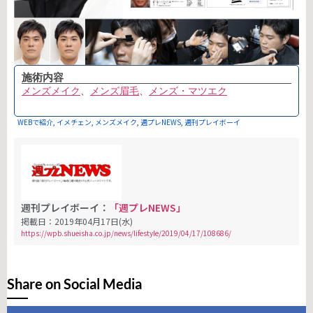
施術内容
メンズメイク
、
メンズ眉毛
、
メンズ・マツエク
WEBで紹介
,
イメチェン
,
メンズメイク
,
週プレNEWS
,
週刊プレイボーイ
週刊プレイボーイ：
「週プレNEWS」
掲載日：2019年04月17日(水)
https://wpb.shueisha.co.jp/news/lifestyle/2019/04/17/108686/
Share on Social Media