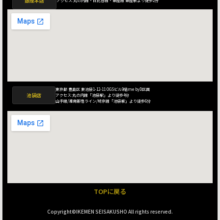
銀座本店
アクセス:丸の内線・日比谷線・銀座線 銀座駅より徒歩2分
東京都 豊島区 東池袋1-12-11 OGSビル9階me byD区画
池袋店
アクセス:丸の内線「池袋駅」より徒歩4分
山手線/湘南新宿ライン/埼京線「池袋駅」より徒歩6分
TOPに戻る
Copyright©IKEMEN SEISAKUSHO All rights reserved.