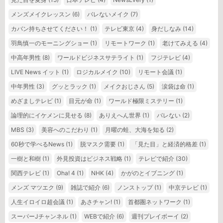
メンズメイクレッスン
(6)
バレないメイク
(7)
カバン持ちさせてください！
(1)
テレビ東京
(4)
身だしなみ
(14)
羽鳥慎一のモーニングショー
(1)
リモートワーク
(1)
老けてみえる
(4)
中高年男性
(8)
ワールドビジネスサテライト
(1)
フジテレビ
(4)
LIVE News イット
(1)
ロジカルメイク
(10)
リモート会議
(1)
中年男性
(3)
グッとラック
(1)
メイクおじさん
(5)
涙袋は命
(1)
めざましテレビ
(1)
目元が命
(1)
ワールド極限ミステリー
(1)
論理的にイケメンに見せる
(8)
ありえへん世界
(1)
バレない
(2)
MBS
(3)
美容へのこだわり
(1)
月曜の蛙、大海を知る
(2)
60秒で学べるNews
(1)
脱マスク需要
(1)
「見た目」と経済的格差
(1)
一樹と和樹
(1)
外見投資はビジネス戦略
(1)
テレビで紹介
(30)
関西テレビ
(1)
Oha! 4
(1)
NHK
(4)
かがのとイブニング
(1)
メンズ マツエク
(9)
雑誌で紹介
(6)
ノンストップ
(1)
中京テレビ
(1)
人生イロイロ超会議
(1)
あさチャン!
(1)
首都圏ネットワーク
(1)
スーパーJチャンネル
(1)
WEBで紹介
(6)
週刊プレイボーイ
(2)