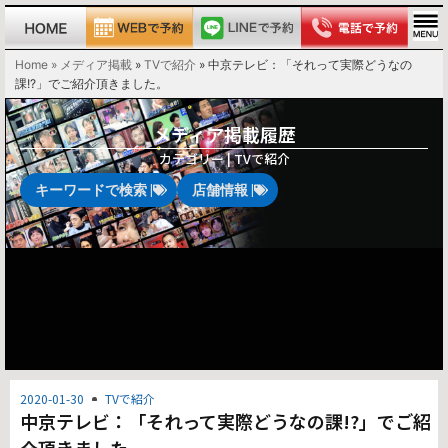
Home » メディア掲載
»
TVで紹介
»
中京テレビ：「それって実際どうなの
課!?」でご紹介頂きました。
メディア掲載履歴
カテゴリー |
TVで紹介
キーワードで検索 |
店舗情報 |
2020-01-30
TVで紹介
中京テレビ：「それって実際どうなの課!?」でご紹