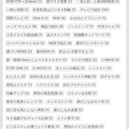
60秒で学べるNews
(1)
脱マスク需要
(1)
「見た目」と経済的格差
(1)
一樹と和樹
(1)
外見投資はビジネス戦略
(1)
テレビで紹介
(30)
関西テレビ
(1)
Oha! 4
(1)
NHK
(4)
かがのとイブニング
(1)
メンズ マツエク
(9)
雑誌で紹介
(6)
ノンストップ
(1)
中京テレビ
(1)
人生イロイロ超会議
(1)
あさチャン!
(1)
首都圏ネットワーク
(1)
スーパーJチャンネル
(1)
WEBで紹介
(6)
週刊プレイボーイ
(2)
週プレNEWS
(2)
週刊SPA
(1)
所さん! 大変ですよ
(1)
新・情報7days ニュースキャスター
(1)
ラジオで紹介
(2)
J-WAVE
(2)
STEP ONE
(1)
U-NOTE
(1)
オシャレの秘伝
(1)
ヘッドスパ
(1)
おじさん
(2)
自信が生まれる
(2)
メンズメイク体験
(5)
目ヂカラ
(2)
眉毛エクステ
(1)
ヘアメイク
(2)
自己プロデュース
(1)
印象アップ
(3)
男性の美容意識
(4)
イケメンを分析
(1)
東京の美容トレンド
(1)
メンズコスメ
(1)
身だしなみダメ夫
(1)
見た目を気にしない男性
(1)
身だしなみ改善
(2)
モテ花婿プロデュース計画
(1)
メイク男子
(2)
ビジネスマンが通うメイク教室
(1)
男性のメイクに好意的
(1)