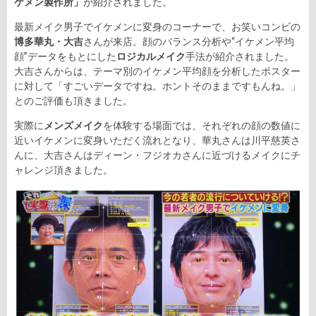
ケメン製作所」
が紹介されました。
最新メイク男子でイケメンに変身のコーナーで、お笑いコンビの
博多華丸・大吉
さんが来店。顔のバランス分析や“イケメン平均
顔”データをもとにした
ロジカルメイク
手法が紹介されました。
大吉さんからは、テーマ別のイケメン平均顔を分析したポスター
に対して「すごいデータですね。ホントそのままですもんね。」
とのご評価も頂きました。
実際に
メンズメイク
を体験する場面では、それぞれの顔の数値に
近いイケメンに変身いただく流れとなり、華丸さんは川平慈英さ
んに、大吉さんはディーン・フジオカさんに近づけるメイクにチ
ャレンジ頂きました。