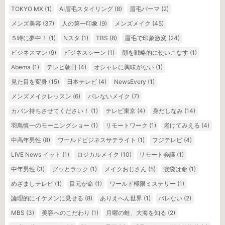
TOKYO MX
(1)
AI眉毛スタイリング
(8)
眉毛パーマ
(2)
メンズ美容
(37)
人の第一印象
(9)
メンズメイク
(45)
５時に夢中！
(1)
Nスタ
(1)
TBS
(8)
眉毛で印象激変
(24)
ビジネスマン
(9)
ビジネスシーン
(1)
顔を戦略的に使いこなす
(1)
Abema
(1)
テレビ朝日
(4)
オシャレに興味がない
(1)
見た目を変身
(15)
日本テレビ
(4)
NewsEvery
(1)
メンズメイクレッスン
(6)
バレないメイク
(7)
カバン持ちさせてください！
(1)
テレビ東京
(4)
身だしなみ
(14)
羽鳥慎一のモーニングショー
(1)
リモートワーク
(1)
老けてみえる
(4)
中高年男性
(8)
ワールドビジネスサテライト
(1)
フジテレビ
(4)
LIVE News イット
(1)
ロジカルメイク
(10)
リモート会議
(1)
中年男性
(3)
グッとラック
(1)
メイクおじさん
(5)
涙袋は命
(1)
めざましテレビ
(1)
目元が命
(1)
ワールド極限ミステリー
(1)
論理的にイケメンに見せる
(8)
ありえへん世界
(1)
バレない
(2)
MBS
(3)
美容へのこだわり
(1)
月曜の蛙、大海を知る
(2)