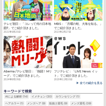
テレビ朝日：「コレって何の日本地
MBS：「月曜の蛙、大海を知る。」
図⁉」でご紹介頂きました。
でご紹介頂きました。
2021年6月25日
2023年2月27日
Abema /テレビ朝日：「熱闘！Mリ
フジテレビ：「LIVE News イッ
ーグ」でご紹介頂きました。
ト」でご紹介頂きました。
2024年8月19日
2020年12月10日
▶︎ 全ての紹介を見る
キーワードで検索
AIによる解析
(14)
イメチェン
(30)
カウンセリング
(1)
ヘアカラー
(1)
メンズヘア
(9)
垢抜け眉毛
(9)
メンズ眉毛
(39)