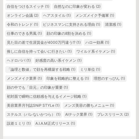
自信をつけるスイッチ
(1)
自然なのに印象が変わる
(2)
オンライン会議
(2)
ヘアスタイル
(1)
メンズメイク予備軍
(1)
令和のトレンド
(1)
ビジネスマンに支持される理由
(1)
清潔感
(1)
仕事のできる男風
(1)
顔の印象の8割を決める
(1)
見た目の差で生涯賃金が4000万円違う!?
(1)
ハロー効果
(1)
推しに自信を持って会いに行きたい
(1)
ワイルド系イケメン
(1)
ヘドロパパ
(1)
好感度の高い系イケメン
(1)
「論理と数値」で顔を再構築する戦略
(1)
ミリ単位
(1)
メンズメイク業界
(1)
印象を戦略的に整える
(1)
理想のすっぴん
(1)
顔の中でも「目元」の印象が重要
(1)
初対面で瞬時に信頼感を与えるイメージ戦略
(1)
美容業界月刊誌SNiP STYLe
(1)
メンズ美容の勝ちメニュー
(1)
ステルス（バレないかつら）
(1)
AIテック業界
(1)
プレスリリース
(2)
誤差１ミリ
(1)
A.I.A.M正式リリース
(1)