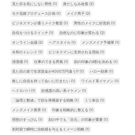
見た目を気にしない男性
(1)
身だしなみ改善
(2)
モテ花婿プロデュース計画
(1)
メイク男子
(2)
ビジネスマンが通うメイク教室
(1)
男性のメイクに好意的
(1)
自信をつけるスイッチ
(1)
自然なのに印象が変わる
(2)
オンライン会議
(2)
ヘアスタイル
(1)
メンズメイク予備軍
(1)
令和のトレンド
(1)
ビジネスマンに支持される理由
(1)
清潔感
(1)
仕事のできる男風
(1)
顔の印象の8割を決める
(1)
見た目の差で生涯賃金が4000万円違う!?
(1)
ハロー効果
(1)
推しに自信を持って会いに行きたい
(1)
ワイルド系イケメン
(1)
ヘドロパパ
(1)
好感度の高い系イケメン
(1)
「論理と数値」で顔を再構築する戦略
(1)
ミリ単位
(1)
メンズメイク業界
(1)
印象を戦略的に整える
(1)
理想のすっぴん
(1)
顔の中でも「目元」の印象が重要
(1)
初対面で瞬時に信頼感を与えるイメージ戦略
(1)