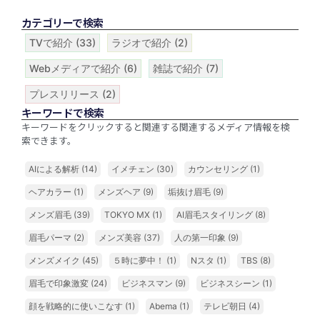
カテゴリーで検索
TVで紹介
(33)
ラジオで紹介
(2)
Webメディアで紹介
(6)
雑誌で紹介
(7)
プレスリリース
(2)
キーワードで検索
キーワードをクリックすると関連する関連するメディア情報を検
索できます。
AIによる解析
(14)
イメチェン
(30)
カウンセリング
(1)
ヘアカラー
(1)
メンズヘア
(9)
垢抜け眉毛
(9)
メンズ眉毛
(39)
TOKYO MX
(1)
AI眉毛スタイリング
(8)
眉毛パーマ
(2)
メンズ美容
(37)
人の第一印象
(9)
メンズメイク
(45)
５時に夢中！
(1)
Nスタ
(1)
TBS
(8)
眉毛で印象激変
(24)
ビジネスマン
(9)
ビジネスシーン
(1)
顔を戦略的に使いこなす
(1)
Abema
(1)
テレビ朝日
(4)