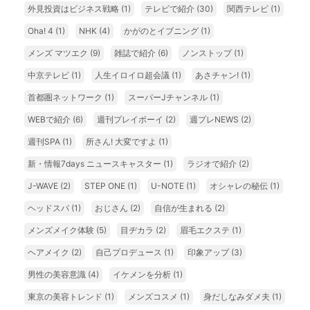
外見投資はビジネス戦略
(1)
テレビで紹介
(30)
関西テレビ
(1)
Oha! 4
(1)
NHK
(4)
かがのとイブニング
(1)
メンズ マツエク
(9)
雑誌で紹介
(6)
ノンストップ
(1)
中京テレビ
(1)
人生イロイロ超会議
(1)
あさチャン!
(1)
首都圏ネットワーク
(1)
スーパーJチャンネル
(1)
WEBで紹介
(6)
週刊プレイボーイ
(2)
週プレNEWS
(2)
週刊SPA
(1)
所さん! 大変ですよ
(1)
新・情報7days ニュースキャスター
(1)
ラジオで紹介
(2)
J-WAVE
(2)
STEP ONE
(1)
U-NOTE
(1)
オシャレの秘伝
(1)
ヘッドスパ
(1)
おじさん
(2)
自信が生まれる
(2)
メンズメイク体験
(5)
目ヂカラ
(2)
眉毛エクステ
(1)
ヘアメイク
(2)
自己プロデュース
(1)
印象アップ
(3)
男性の美容意識
(4)
イケメンを分析
(1)
東京の美容トレンド
(1)
メンズコスメ
(1)
身だしなみダメ夫
(1)