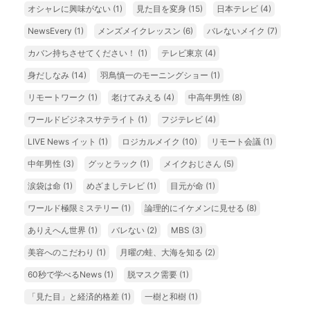
オシャレに興味がない
(1)
見た目を変身
(15)
日本テレビ
(4)
NewsEvery
(1)
メンズメイクレッスン
(6)
バレないメイク
(7)
カバン持ちさせてください！
(1)
テレビ東京
(4)
身だしなみ
(14)
羽鳥慎一のモーニングショー
(1)
リモートワーク
(1)
老けてみえる
(4)
中高年男性
(8)
ワールドビジネスサテライト
(1)
フジテレビ
(4)
LIVE News イット
(1)
ロジカルメイク
(10)
リモート会議
(1)
中年男性
(3)
グッとラック
(1)
メイクおじさん
(5)
涙袋は命
(1)
めざましテレビ
(1)
目元が命
(1)
ワールド極限ミステリー
(1)
論理的にイケメンに見せる
(8)
ありえへん世界
(1)
バレない
(2)
MBS
(3)
美容へのこだわり
(1)
月曜の蛙、大海を知る
(2)
60秒で学べるNews
(1)
脱マスク需要
(1)
「見た目」と経済的格差
(1)
一樹と和樹
(1)