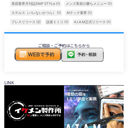
美容業界月刊誌SNiP STYLe
(1)
メンズ美容の勝ちメニュー
(1)
ステルス（バレないかつら）
(1)
AIテック業界
(1)
プレスリリース
(2)
誤差１ミリ
(1)
A.I.A.M正式リリース
(1)
ご相談・ご予約はこちらから
LINK