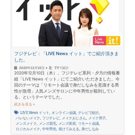
フジテレビ：「LIVE News イット」でご紹介頂きま
した。
2020年12月10日
•
TVで紹介
2020年12月10日（木）、フジテレビ系列・夕方の情報番
組「LIVE News イット」にてご紹介いただきました。今
回のテーマは「リモート会議で身だしなみを意識する男
性が急増」人気メンズサロンに中年男性が殺到してい
る、というテーマでした。
続きを見る »
LIVE News イット
,
オンライン会議
,
テレビで紹介
,
バレないメイク
,
フジテレビ
,
メイクおじさん
,
メイク男子
,
メンズメイク
,
メンズ眉毛
,
メンズ美容
,
リモート会議
,
ロジカルメイク
,
中年男性
,
老けてみえる
,
身だしなみ