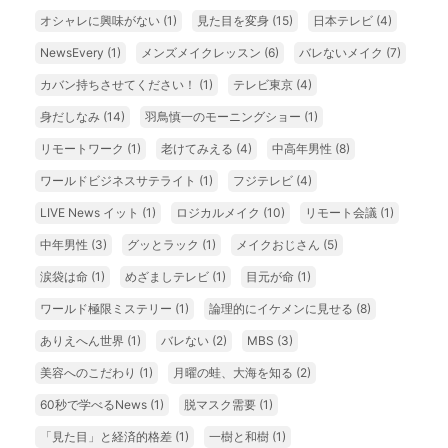
オシャレに興味がない
(1)
見た目を変身
(15)
日本テレビ
(4)
NewsEvery
(1)
メンズメイクレッスン
(6)
バレないメイク
(7)
カバン持ちさせてください！
(1)
テレビ東京
(4)
身だしなみ
(14)
羽鳥慎一のモーニングショー
(1)
リモートワーク
(1)
老けてみえる
(4)
中高年男性
(8)
ワールドビジネスサテライト
(1)
フジテレビ
(4)
LIVE News イット
(1)
ロジカルメイク
(10)
リモート会議
(1)
中年男性
(3)
グッとラック
(1)
メイクおじさん
(5)
涙袋は命
(1)
めざましテレビ
(1)
目元が命
(1)
ワールド極限ミステリー
(1)
論理的にイケメンに見せる
(8)
ありえへん世界
(1)
バレない
(2)
MBS
(3)
美容へのこだわり
(1)
月曜の蛙、大海を知る
(2)
60秒で学べるNews
(1)
脱マスク需要
(1)
「見た目」と経済的格差
(1)
一樹と和樹
(1)