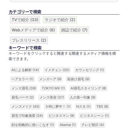
カテゴリーで検索
TVで紹介
(33)
ラジオで紹介
(2)
Webメディアで紹介
(6)
雑誌で紹介
(7)
プレスリリース
(2)
キーワードで検索
キーワードをクリックすると関連する関連するメディア情報を検
索できます。
AIによる解析
(14)
イメチェン
(30)
カウンセリング
(1)
ヘアカラー
(1)
メンズヘア
(9)
垢抜け眉毛
(9)
メンズ眉毛
(39)
TOKYO MX
(1)
AI眉毛スタイリング
(8)
眉毛パーマ
(2)
メンズ美容
(37)
人の第一印象
(9)
メンズメイク
(45)
５時に夢中！
(1)
Nスタ
(1)
TBS
(8)
眉毛で印象激変
(24)
ビジネスマン
(9)
ビジネスシーン
(1)
顔を戦略的に使いこなす
(1)
Abema
(1)
テレビ朝日
(4)