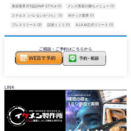
美容業界月刊誌SNiP STYLe
(1)
メンズ美容の勝ちメニュー
(1)
ステルス（バレないかつら）
(1)
AIテック業界
(1)
プレスリリース
(2)
誤差１ミリ
(1)
A.I.A.M正式リリース
(1)
ご相談・ご予約はこちらから
LINK