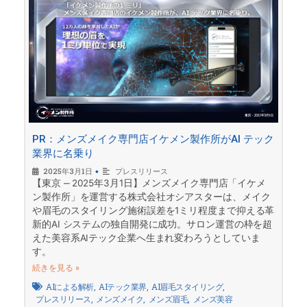
PR：メンズメイク専門店イケメン製作所がAI テック
業界に名乗り
2025年3月1日
•
プレスリリース
【東京 ‒ 2025年3⽉1⽇】メンズメイク専⾨店「イケメ
ン製作所」を運営する株式会社オシアスターは、メイク
や眉⽑のスタイリング施術誤差を1ミリ程度まで抑える⾰
新的AI システムの独⾃開発に成功。サロン運営の枠を超
えた美容系AIテック企業へ⽣まれ変わろうとしていま
す。
続きを見る »
AIによる解析
,
AIテック業界
,
AI眉毛スタイリング
,
プレスリリース
,
メンズメイク
,
メンズ眉毛
,
メンズ美容