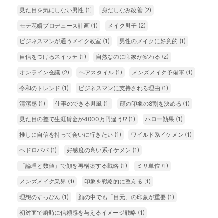
見た目を気にしない男性
(1)
身だしなみ改善
(2)
モテ花婿プロデュース計画
(1)
メイク男子
(2)
ビジネスマンが通うメイク教室
(1)
男性のメイクに好意的
(1)
自信をつけるスイッチ
(1)
自然なのに印象が変わる
(2)
オンライン会議
(2)
ヘアスタイル
(1)
メンズメイク予備軍
(1)
令和のトレンド
(1)
ビジネスマンに支持される理由
(1)
清潔感
(1)
仕事のできる男風
(1)
顔の印象の8割を決める
(1)
見た目の差で生涯賃金が4000万円違う!?
(1)
ハロー効果
(1)
推しに自信を持って会いに行きたい
(1)
ワイルド系イケメン
(1)
ヘドロパパ
(1)
好感度の高い系イケメン
(1)
「論理と数値」で顔を再構築する戦略
(1)
ミリ単位
(1)
メンズメイク業界
(1)
印象を戦略的に整える
(1)
理想のすっぴん
(1)
顔の中でも「目元」の印象が重要
(1)
初対面で瞬時に信頼感を与えるイメージ戦略
(1)