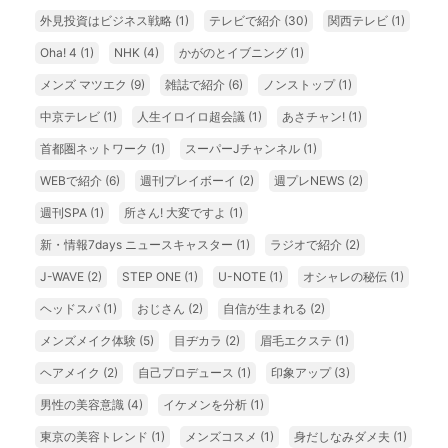
外見投資はビジネス戦略
(1)
テレビで紹介
(30)
関西テレビ
(1)
Oha! 4
(1)
NHK
(4)
かがのとイブニング
(1)
メンズ マツエク
(9)
雑誌で紹介
(6)
ノンストップ
(1)
中京テレビ
(1)
人生イロイロ超会議
(1)
あさチャン!
(1)
首都圏ネットワーク
(1)
スーパーJチャンネル
(1)
WEBで紹介
(6)
週刊プレイボーイ
(2)
週プレNEWS
(2)
週刊SPA
(1)
所さん! 大変ですよ
(1)
新・情報7days ニュースキャスター
(1)
ラジオで紹介
(2)
J-WAVE
(2)
STEP ONE
(1)
U-NOTE
(1)
オシャレの秘伝
(1)
ヘッドスパ
(1)
おじさん
(2)
自信が生まれる
(2)
メンズメイク体験
(5)
目ヂカラ
(2)
眉毛エクステ
(1)
ヘアメイク
(2)
自己プロデュース
(1)
印象アップ
(3)
男性の美容意識
(4)
イケメンを分析
(1)
東京の美容トレンド
(1)
メンズコスメ
(1)
身だしなみダメ夫
(1)