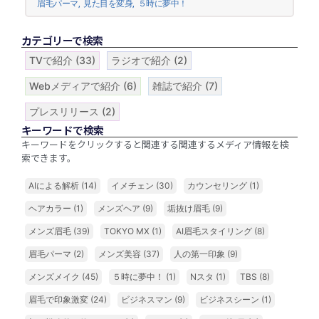
眉毛パーマ
,
見た目を変身
,
５時に夢中！
カテゴリーで検索
TVで紹介
(33)
ラジオで紹介
(2)
Webメディアで紹介
(6)
雑誌で紹介
(7)
プレスリリース
(2)
キーワードで検索
キーワードをクリックすると関連する関連するメディア情報を検
索できます。
AIによる解析
(14)
イメチェン
(30)
カウンセリング
(1)
ヘアカラー
(1)
メンズヘア
(9)
垢抜け眉毛
(9)
メンズ眉毛
(39)
TOKYO MX
(1)
AI眉毛スタイリング
(8)
眉毛パーマ
(2)
メンズ美容
(37)
人の第一印象
(9)
メンズメイク
(45)
５時に夢中！
(1)
Nスタ
(1)
TBS
(8)
眉毛で印象激変
(24)
ビジネスマン
(9)
ビジネスシーン
(1)