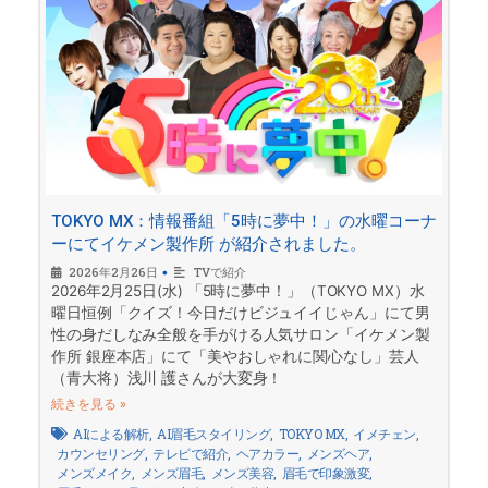
TOKYO MX：情報番組「5時に夢中！」の水曜コーナ
ーにてイケメン製作所 が紹介されました。
2026年2月26日
•
TVで紹介
2026年2月25日(水) 「5時に夢中！」（TOKYO MX）水
曜日恒例「クイズ！今日だけビジュイイじゃん」にて男
性の身だしなみ全般を手がける人気サロン「イケメン製
作所 銀座本店」にて「美やおしゃれに関心なし」芸人
（青大将）浅川 護さんが大変身！
続きを見る »
AIによる解析
,
AI眉毛スタイリング
,
TOKYO MX
,
イメチェン
,
カウンセリング
,
テレビで紹介
,
ヘアカラー
,
メンズヘア
,
メンズメイク
,
メンズ眉毛
,
メンズ美容
,
眉毛で印象激変
,