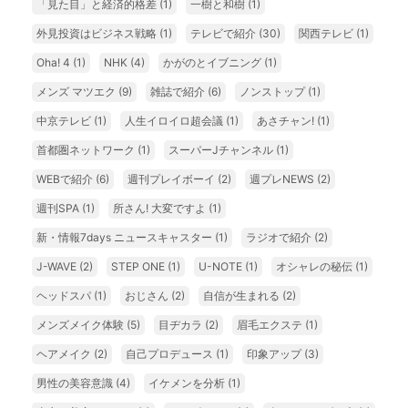
「見た目」と経済的格差
(1)
一樹と和樹
(1)
外見投資はビジネス戦略
(1)
テレビで紹介
(30)
関西テレビ
(1)
Oha! 4
(1)
NHK
(4)
かがのとイブニング
(1)
メンズ マツエク
(9)
雑誌で紹介
(6)
ノンストップ
(1)
中京テレビ
(1)
人生イロイロ超会議
(1)
あさチャン!
(1)
首都圏ネットワーク
(1)
スーパーJチャンネル
(1)
WEBで紹介
(6)
週刊プレイボーイ
(2)
週プレNEWS
(2)
週刊SPA
(1)
所さん! 大変ですよ
(1)
新・情報7days ニュースキャスター
(1)
ラジオで紹介
(2)
J-WAVE
(2)
STEP ONE
(1)
U-NOTE
(1)
オシャレの秘伝
(1)
ヘッドスパ
(1)
おじさん
(2)
自信が生まれる
(2)
メンズメイク体験
(5)
目ヂカラ
(2)
眉毛エクステ
(1)
ヘアメイク
(2)
自己プロデュース
(1)
印象アップ
(3)
男性の美容意識
(4)
イケメンを分析
(1)