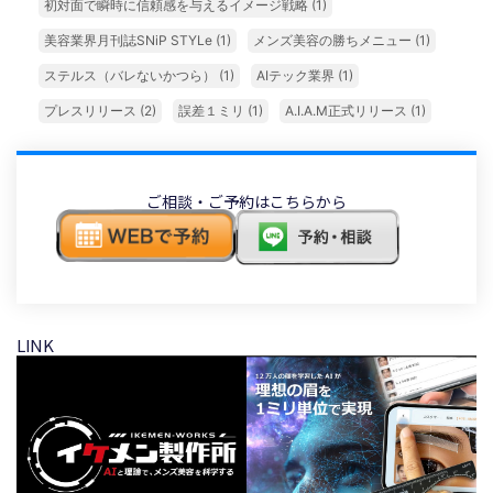
初対面で瞬時に信頼感を与えるイメージ戦略
(1)
美容業界月刊誌SNiP STYLe
(1)
メンズ美容の勝ちメニュー
(1)
ステルス（バレないかつら）
(1)
AIテック業界
(1)
プレスリリース
(2)
誤差１ミリ
(1)
A.I.A.M正式リリース
(1)
ご相談・ご予約はこちらから
LINK