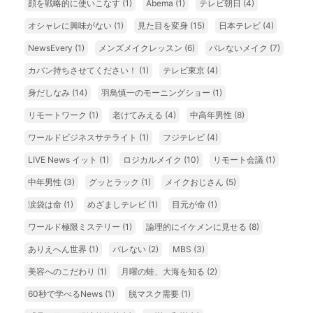
顔を戦略的に使いこなす
(1)
Abema
(1)
テレビ朝日
(4)
オシャレに興味がない
(1)
見た目を変身
(15)
日本テレビ
(4)
NewsEvery
(1)
メンズメイクレッスン
(6)
バレないメイク
(7)
カバン持ちさせてください！
(1)
テレビ東京
(4)
身だしなみ
(14)
羽鳥慎一のモーニングショー
(1)
リモートワーク
(1)
老けてみえる
(4)
中高年男性
(8)
ワールドビジネスサテライト
(1)
フジテレビ
(4)
LIVE News イット
(1)
ロジカルメイク
(10)
リモート会議
(1)
中年男性
(3)
グッとラック
(1)
メイクおじさん
(5)
涙袋は命
(1)
めざましテレビ
(1)
目元が命
(1)
ワールド極限ミステリー
(1)
論理的にイケメンに見せる
(8)
ありえへん世界
(1)
バレない
(2)
MBS
(3)
美容へのこだわり
(1)
月曜の蛙、大海を知る
(2)
60秒で学べるNews
(1)
脱マスク需要
(1)