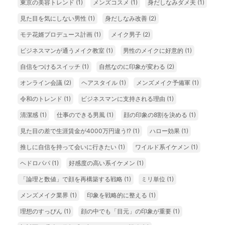
東京の美容トレンド
(1)
メンズコスメ
(1)
身だしなみダメ夫
(1)
見た目を気にしない男性
(1)
身だしなみ改善
(2)
モテ花婿プロデュース計画
(1)
メイク男子
(2)
ビジネスマンが通うメイク教室
(1)
男性のメイクに好意的
(1)
自信をつけるスイッチ
(1)
自然なのに印象が変わる
(2)
オンライン会議
(2)
ヘアスタイル
(1)
メンズメイク予備軍
(1)
令和のトレンド
(1)
ビジネスマンに支持される理由
(1)
清潔感
(1)
仕事のできる男風
(1)
顔の印象の8割を決める
(1)
見た目の差で生涯賃金が4000万円違う!?
(1)
ハロー効果
(1)
推しに自信を持って会いに行きたい
(1)
ワイルド系イケメン
(1)
ヘドロパパ
(1)
好感度の高い系イケメン
(1)
「論理と数値」で顔を再構築する戦略
(1)
ミリ単位
(1)
メンズメイク業界
(1)
印象を戦略的に整える
(1)
理想のすっぴん
(1)
顔の中でも「目元」の印象が重要
(1)