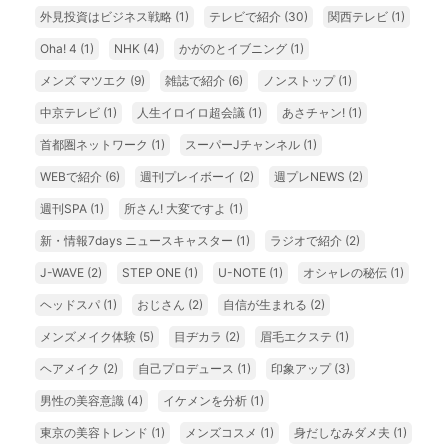
外見投資はビジネス戦略
(1)
テレビで紹介
(30)
関西テレビ
(1)
Oha! 4
(1)
NHK
(4)
かがのとイブニング
(1)
メンズ マツエク
(9)
雑誌で紹介
(6)
ノンストップ
(1)
中京テレビ
(1)
人生イロイロ超会議
(1)
あさチャン!
(1)
首都圏ネットワーク
(1)
スーパーJチャンネル
(1)
WEBで紹介
(6)
週刊プレイボーイ
(2)
週プレNEWS
(2)
週刊SPA
(1)
所さん! 大変ですよ
(1)
新・情報7days ニュースキャスター
(1)
ラジオで紹介
(2)
J-WAVE
(2)
STEP ONE
(1)
U-NOTE
(1)
オシャレの秘伝
(1)
ヘッドスパ
(1)
おじさん
(2)
自信が生まれる
(2)
メンズメイク体験
(5)
目ヂカラ
(2)
眉毛エクステ
(1)
ヘアメイク
(2)
自己プロデュース
(1)
印象アップ
(3)
男性の美容意識
(4)
イケメンを分析
(1)
東京の美容トレンド
(1)
メンズコスメ
(1)
身だしなみダメ夫
(1)