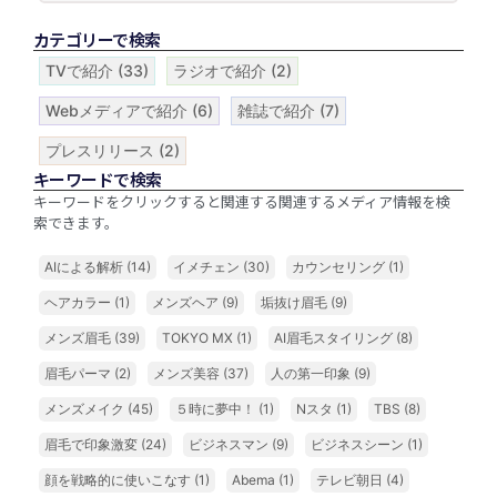
カテゴリーで検索
TVで紹介
(33)
ラジオで紹介
(2)
Webメディアで紹介
(6)
雑誌で紹介
(7)
プレスリリース
(2)
キーワードで検索
キーワードをクリックすると関連する関連するメディア情報を検
索できます。
AIによる解析
(14)
イメチェン
(30)
カウンセリング
(1)
ヘアカラー
(1)
メンズヘア
(9)
垢抜け眉毛
(9)
メンズ眉毛
(39)
TOKYO MX
(1)
AI眉毛スタイリング
(8)
眉毛パーマ
(2)
メンズ美容
(37)
人の第一印象
(9)
メンズメイク
(45)
５時に夢中！
(1)
Nスタ
(1)
TBS
(8)
眉毛で印象激変
(24)
ビジネスマン
(9)
ビジネスシーン
(1)
顔を戦略的に使いこなす
(1)
Abema
(1)
テレビ朝日
(4)