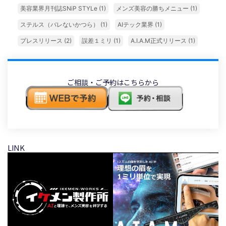
美容業界月刊誌SNiP STYLe
(1)
メンズ美容の勝ちメニュー
(1)
ステルス（バレないかつら）
(1)
AIテック業界
(1)
プレスリリース
(2)
誤差１ミリ
(1)
A.I.A.M正式リリース
(1)
ご相談・ご予約はこちらから
LINK