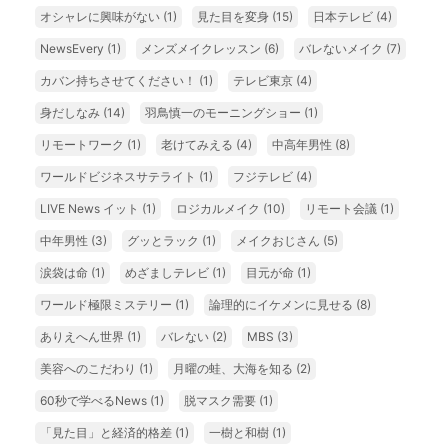
オシャレに興味がない
(1)
見た目を変身
(15)
日本テレビ
(4)
NewsEvery
(1)
メンズメイクレッスン
(6)
バレないメイク
(7)
カバン持ちさせてください！
(1)
テレビ東京
(4)
身だしなみ
(14)
羽鳥慎一のモーニングショー
(1)
リモートワーク
(1)
老けてみえる
(4)
中高年男性
(8)
ワールドビジネスサテライト
(1)
フジテレビ
(4)
LIVE News イット
(1)
ロジカルメイク
(10)
リモート会議
(1)
中年男性
(3)
グッとラック
(1)
メイクおじさん
(5)
涙袋は命
(1)
めざましテレビ
(1)
目元が命
(1)
ワールド極限ミステリー
(1)
論理的にイケメンに見せる
(8)
ありえへん世界
(1)
バレない
(2)
MBS
(3)
美容へのこだわり
(1)
月曜の蛙、大海を知る
(2)
60秒で学べるNews
(1)
脱マスク需要
(1)
「見た目」と経済的格差
(1)
一樹と和樹
(1)