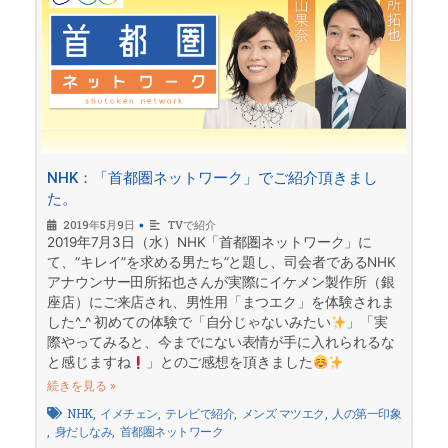
NHK：「首都圏ネットワーク」でご紹介頂きまし
た。
2019年5月9日
•
TVで紹介
2019年7月3日（水）NHK「首都圏ネットワーク」に
て、“キレイ”を求める男たち”と題し、司会者であるNHK
アナウンサー田所拓也さんが実際にイケメン製作所（銀
座店）にご来店され、男性用「まつエク」を体験されま
した^_^ 初めての体験で「自分じゃないみたい
」「実
際やってみると、今までにない表情が手に入れられるな
と感じますね
」とのご感想を頂きました
⠀
続きを見る »
NHK
,
イメチェン
,
テレビで紹介
,
メンズ マツエク
,
人の第一印象
,
身だしなみ
,
首都圏ネットワーク