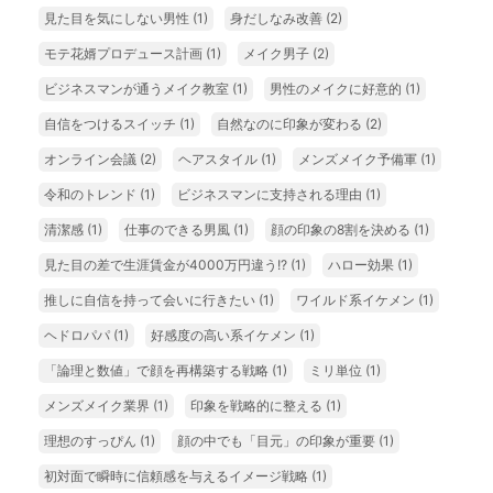
見た目を気にしない男性
(1)
身だしなみ改善
(2)
モテ花婿プロデュース計画
(1)
メイク男子
(2)
ビジネスマンが通うメイク教室
(1)
男性のメイクに好意的
(1)
自信をつけるスイッチ
(1)
自然なのに印象が変わる
(2)
オンライン会議
(2)
ヘアスタイル
(1)
メンズメイク予備軍
(1)
令和のトレンド
(1)
ビジネスマンに支持される理由
(1)
清潔感
(1)
仕事のできる男風
(1)
顔の印象の8割を決める
(1)
見た目の差で生涯賃金が4000万円違う!?
(1)
ハロー効果
(1)
推しに自信を持って会いに行きたい
(1)
ワイルド系イケメン
(1)
ヘドロパパ
(1)
好感度の高い系イケメン
(1)
「論理と数値」で顔を再構築する戦略
(1)
ミリ単位
(1)
メンズメイク業界
(1)
印象を戦略的に整える
(1)
理想のすっぴん
(1)
顔の中でも「目元」の印象が重要
(1)
初対面で瞬時に信頼感を与えるイメージ戦略
(1)