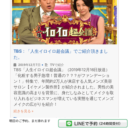
TBS：「人生イロイロ超会議」でご紹介頂きまし
た。
2019年12月7日
•
TVで紹介
TBS「人生イロイロ超会議」（2019年12月16日放送）
「化粧する男子急増！普通の？？？がファンデーショ
ン！」特集で、年間約2万人が来店する人気メンズ美容
サロン【イケメン製作所】が紹介されました。男性の美
容意識の高まりを背景に、身だしなみとしてメイクを取
り入れるビジネスマンが増えている実態を通じてメンズ
メイクの広がりを紹介！
続きを見る »
TBS
,
イメチェン
,
テレビで紹介
,
ビジネスマン
,
メンズメイク
,
明日のご予約、まだ承れます
メンズ眉毛
,
メンズ美容
,
人の第一印象
,
人生イロイロ超会議
,