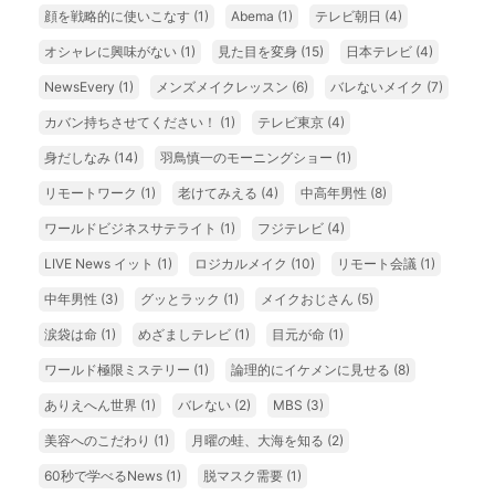
顔を戦略的に使いこなす
(1)
Abema
(1)
テレビ朝日
(4)
オシャレに興味がない
(1)
見た目を変身
(15)
日本テレビ
(4)
NewsEvery
(1)
メンズメイクレッスン
(6)
バレないメイク
(7)
カバン持ちさせてください！
(1)
テレビ東京
(4)
身だしなみ
(14)
羽鳥慎一のモーニングショー
(1)
リモートワーク
(1)
老けてみえる
(4)
中高年男性
(8)
ワールドビジネスサテライト
(1)
フジテレビ
(4)
LIVE News イット
(1)
ロジカルメイク
(10)
リモート会議
(1)
中年男性
(3)
グッとラック
(1)
メイクおじさん
(5)
涙袋は命
(1)
めざましテレビ
(1)
目元が命
(1)
ワールド極限ミステリー
(1)
論理的にイケメンに見せる
(8)
ありえへん世界
(1)
バレない
(2)
MBS
(3)
美容へのこだわり
(1)
月曜の蛙、大海を知る
(2)
60秒で学べるNews
(1)
脱マスク需要
(1)