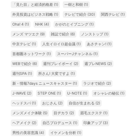
「見た目」と経済的格差
(1)
一樹と和樹
(1)
外見投資はビジネス戦略
(1)
テレビで紹介
(30)
関西テレビ
(1)
Oha! 4
(1)
NHK
(4)
かがのとイブニング
(1)
メンズ マツエク
(9)
雑誌で紹介
(6)
ノンストップ
(1)
中京テレビ
(1)
人生イロイロ超会議
(1)
あさチャン!
(1)
首都圏ネットワーク
(1)
スーパーJチャンネル
(1)
WEBで紹介
(6)
週刊プレイボーイ
(2)
週プレNEWS
(2)
週刊SPA
(1)
所さん! 大変ですよ
(1)
新・情報7days ニュースキャスター
(1)
ラジオで紹介
(2)
J-WAVE
(2)
STEP ONE
(1)
U-NOTE
(1)
オシャレの秘伝
(1)
ヘッドスパ
(1)
おじさん
(2)
自信が生まれる
(2)
メンズメイク体験
(5)
目ヂカラ
(2)
眉毛エクステ
(1)
ヘアメイク
(2)
自己プロデュース
(1)
印象アップ
(3)
男性の美容意識
(4)
イケメンを分析
(1)