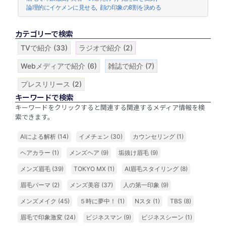
論理的にイケメンに見せる
,
顔の印象の8割を決める
カテゴリーで検索
TVで紹介
(33)
ラジオで紹介
(2)
Webメディアで紹介
(6)
雑誌で紹介
(7)
プレスリリース
(2)
キーワードで検索
キーワードをクリックすると関連する関連するメディア情報を検
索できます。
AIによる解析
(14)
イメチェン
(30)
カウンセリング
(1)
ヘアカラー
(1)
メンズヘア
(9)
垢抜け眉毛
(9)
メンズ眉毛
(39)
TOKYO MX
(1)
AI眉毛スタイリング
(8)
眉毛パーマ
(2)
メンズ美容
(37)
人の第一印象
(9)
メンズメイク
(45)
５時に夢中！
(1)
Nスタ
(1)
TBS
(8)
眉毛で印象激変
(24)
ビジネスマン
(9)
ビジネスシーン
(1)