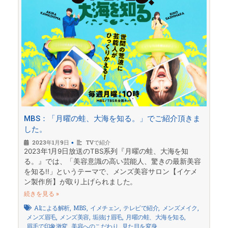
MBS：「月曜の蛙、大海を知る。」でご紹介頂きま
した。
2023年1月9日
•
TVで紹介
2023年1月9日放送のTBS系列『月曜の蛙、大海を知
る。』では、「美容意識の高い芸能人、驚きの最新美容
を知る!!」というテーマで、メンズ美容サロン【イケメ
ン製作所】が取り上げられました。
続きを見る »
AIによる解析
,
MBS
,
イメチェン
,
テレビで紹介
,
メンズメイク
,
メンズ眉毛
,
メンズ美容
,
垢抜け眉毛
,
月曜の蛙、大海を知る
,
眉毛で印象激変
,
美容へのこだわり
,
見た目を変身
,