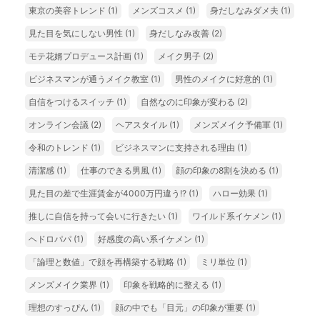
東京の美容トレンド
(1)
メンズコスメ
(1)
身だしなみダメ夫
(1)
見た目を気にしない男性
(1)
身だしなみ改善
(2)
モテ花婿プロデュース計画
(1)
メイク男子
(2)
ビジネスマンが通うメイク教室
(1)
男性のメイクに好意的
(1)
自信をつけるスイッチ
(1)
自然なのに印象が変わる
(2)
オンライン会議
(2)
ヘアスタイル
(1)
メンズメイク予備軍
(1)
令和のトレンド
(1)
ビジネスマンに支持される理由
(1)
清潔感
(1)
仕事のできる男風
(1)
顔の印象の8割を決める
(1)
見た目の差で生涯賃金が4000万円違う!?
(1)
ハロー効果
(1)
推しに自信を持って会いに行きたい
(1)
ワイルド系イケメン
(1)
ヘドロパパ
(1)
好感度の高い系イケメン
(1)
「論理と数値」で顔を再構築する戦略
(1)
ミリ単位
(1)
メンズメイク業界
(1)
印象を戦略的に整える
(1)
理想のすっぴん
(1)
顔の中でも「目元」の印象が重要
(1)