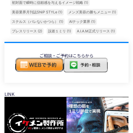
初対面で瞬時に信頼感を与えるイメージ戦略
(1)
美容業界月刊誌SNiP STYLe
(1)
メンズ美容の勝ちメニュー
(1)
ステルス（バレないかつら）
(1)
AIテック業界
(1)
プレスリリース
(2)
誤差１ミリ
(1)
A.I.A.M正式リリース
(1)
ご相談・ご予約はこちらから
LINK