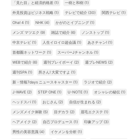
「見た目」と経済的格差
(1)
一樹と和樹
(1)
外見投資はビジネス戦略
(1)
テレビで紹介
(30)
関西テレビ
(1)
Oha! 4
(1)
NHK
(4)
かがのとイブニング
(1)
メンズ マツエク
(9)
雑誌で紹介
(6)
ノンストップ
(1)
中京テレビ
(1)
人生イロイロ超会議
(1)
あさチャン!
(1)
首都圏ネットワーク
(1)
スーパーJチャンネル
(1)
WEBで紹介
(6)
週刊プレイボーイ
(2)
週プレNEWS
(2)
週刊SPA
(1)
所さん! 大変ですよ
(1)
新・情報7days ニュースキャスター
(1)
ラジオで紹介
(2)
J-WAVE
(2)
STEP ONE
(1)
U-NOTE
(1)
オシャレの秘伝
(1)
ヘッドスパ
(1)
おじさん
(2)
自信が生まれる
(2)
メンズメイク体験
(5)
目ヂカラ
(2)
眉毛エクステ
(1)
ヘアメイク
(2)
自己プロデュース
(1)
印象アップ
(3)
男性の美容意識
(4)
イケメンを分析
(1)