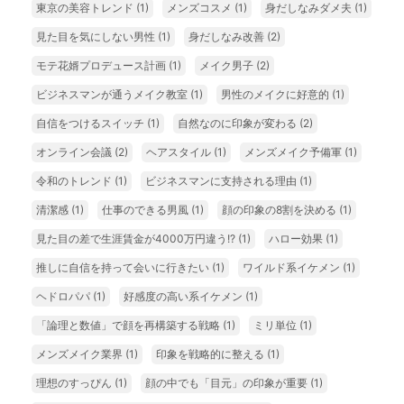
東京の美容トレンド
(1)
メンズコスメ
(1)
身だしなみダメ夫
(1)
見た目を気にしない男性
(1)
身だしなみ改善
(2)
モテ花婿プロデュース計画
(1)
メイク男子
(2)
ビジネスマンが通うメイク教室
(1)
男性のメイクに好意的
(1)
自信をつけるスイッチ
(1)
自然なのに印象が変わる
(2)
オンライン会議
(2)
ヘアスタイル
(1)
メンズメイク予備軍
(1)
令和のトレンド
(1)
ビジネスマンに支持される理由
(1)
清潔感
(1)
仕事のできる男風
(1)
顔の印象の8割を決める
(1)
見た目の差で生涯賃金が4000万円違う!?
(1)
ハロー効果
(1)
推しに自信を持って会いに行きたい
(1)
ワイルド系イケメン
(1)
ヘドロパパ
(1)
好感度の高い系イケメン
(1)
「論理と数値」で顔を再構築する戦略
(1)
ミリ単位
(1)
メンズメイク業界
(1)
印象を戦略的に整える
(1)
理想のすっぴん
(1)
顔の中でも「目元」の印象が重要
(1)