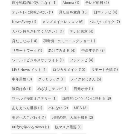
顔を戦略的に使いこなす
(1)
Abema
(1)
テレビ朝日
(4)
オシャレに興味がない
(1)
見た目を変身
(15)
日本テレビ
(4)
NewsEvery
(1)
メンズメイクレッスン
(6)
バレないメイク
(7)
カバン持ちさせてください！
(1)
テレビ東京
(4)
身だしなみ
(14)
羽鳥慎一のモーニングショー
(1)
リモートワーク
(1)
老けてみえる
(4)
中高年男性
(8)
ワールドビジネスサテライト
(1)
フジテレビ
(4)
LIVE News イット
(1)
ロジカルメイク
(10)
リモート会議
(1)
中年男性
(3)
グッとラック
(1)
メイクおじさん
(5)
涙袋は命
(1)
めざましテレビ
(1)
目元が命
(1)
ワールド極限ミステリー
(1)
論理的にイケメンに見せる
(8)
ありえへん世界
(1)
バレない
(2)
MBS
(3)
美容へのこだわり
(1)
月曜の蛙、大海を知る
(2)
60秒で学べるNews
(1)
脱マスク需要
(1)