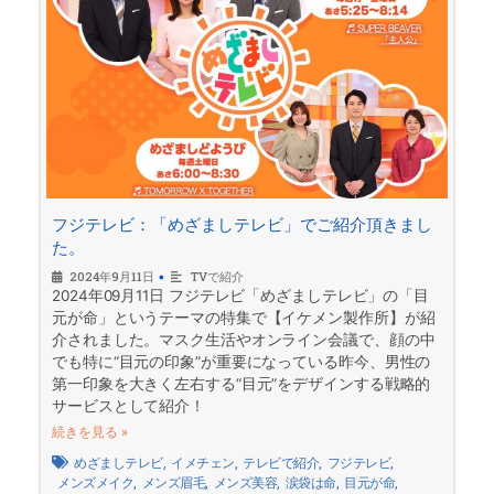
フジテレビ：「めざましテレビ」でご紹介頂きまし
た。
2024年9月11日
•
TVで紹介
2024年09月11日 フジテレビ「めざましテレビ」の「目
元が命」というテーマの特集で【イケメン製作所】が紹
介されました。マスク生活やオンライン会議で、顔の中
でも特に“目元の印象”が重要になっている昨今、男性の
第一印象を大きく左右する“目元”をデザインする戦略的
サービスとして紹介！
続きを見る »
めざましテレビ
,
イメチェン
,
テレビで紹介
,
フジテレビ
,
メンズメイク
,
メンズ眉毛
,
メンズ美容
,
涙袋は命
,
目元が命
,