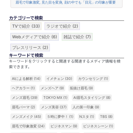
眉毛で印象激変
,
見た目を変身
,
顔の中でも「目元」の印象が重要
カテゴリーで検索
TVで紹介
(33)
ラジオで紹介
(2)
Webメディアで紹介
(6)
雑誌で紹介
(7)
プレスリリース
(2)
キーワードで検索
キーワードをクリックすると関連する関連するメディア情報を検
索できます。
AIによる解析
(14)
イメチェン
(30)
カウンセリング
(1)
ヘアカラー
(1)
メンズヘア
(9)
垢抜け眉毛
(9)
メンズ眉毛
(39)
TOKYO MX
(1)
AI眉毛スタイリング
(8)
眉毛パーマ
(2)
メンズ美容
(37)
人の第一印象
(9)
メンズメイク
(45)
５時に夢中！
(1)
Nスタ
(1)
TBS
(8)
眉毛で印象激変
(24)
ビジネスマン
(9)
ビジネスシーン
(1)