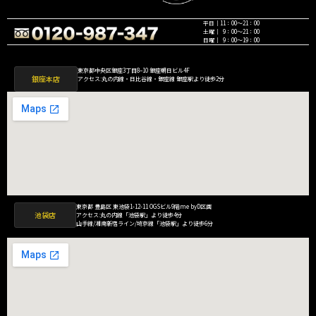
平日｜11：00〜21：00
土曜｜ 9：00〜21：00
日曜｜ 9：00〜19：00
東京都中央区銀座3丁目8−10 銀座朝日ビル4F
銀座本店
アクセス:丸の内線・日比谷線・銀座線 銀座駅より徒歩2分
東京都 豊島区 東池袋1-12-11 OGSビル9階me byD区画
池袋店
アクセス:丸の内線「池袋駅」より徒歩4分
山手線/湘南新宿ライン/埼京線「池袋駅」より徒歩6分