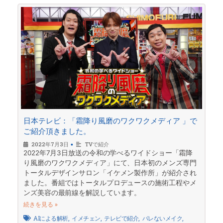
日本テレビ：「霜降り風磨のワクワクメディア 」で
ご紹介頂きました。
2022年7月3日
•
TVで紹介
2022年7月3日放送の令和の学べるワイドショー「霜降
り風磨のワクワクメディア」にて、日本初のメンズ専門
トータルデザインサロン「イケメン製作所」が紹介され
ました。番組ではトータルプロデュースの施術工程やメ
ンズ美容の最前線を解説しています。
続きを見る »
AIによる解析
,
イメチェン
,
テレビで紹介
,
バレないメイク
,