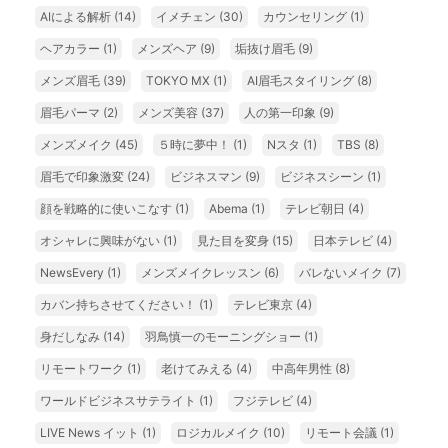
AIによる解析
(14)
イメチェン
(30)
カウンセリング
(1)
ヘアカラー
(1)
メンズヘア
(9)
垢抜け眉毛
(9)
メンズ眉毛
(39)
TOKYO MX
(1)
AI眉毛スタイリング
(8)
眉毛パーマ
(2)
メンズ美容
(37)
人の第一印象
(9)
メンズメイク
(45)
５時に夢中！
(1)
Nスタ
(1)
TBS
(8)
眉毛で印象激変
(24)
ビジネスマン
(9)
ビジネスシーン
(1)
顔を戦略的に使いこなす
(1)
Abema
(1)
テレビ朝日
(4)
オシャレに興味がない
(1)
見た目を変身
(15)
日本テレビ
(4)
NewsEvery
(1)
メンズメイクレッスン
(6)
バレないメイク
(7)
カバン持ちさせてください！
(1)
テレビ東京
(4)
身だしなみ
(14)
羽鳥慎一のモーニングショー
(1)
リモートワーク
(1)
老けてみえる
(4)
中高年男性
(8)
ワールドビジネスサテライト
(1)
フジテレビ
(4)
LIVE News イット
(1)
ロジカルメイク
(10)
リモート会議
(1)