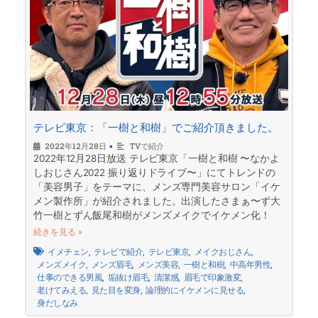
テレビ東京：「一樹と和樹」でご紹介頂きました。
2022年12月28日
•
TVで紹介
2022年12月28日放送 テレビ東京「一樹と和樹 〜なかよ
しおじさん2022 振り返りドライブ〜」にてトレンドの
「美容男子」をテーマに、メンズ専門美容サロン「イケ
メン製作所」が紹介されました。出演したさまぁ〜ず大
竹一樹とずん飯尾和樹がメンズメイクでイケメン化！
続きを見る »
イメチェン
,
テレビで紹介
,
テレビ東京
,
メイクおじさん
,
メンズメイク
,
メンズ眉毛
,
メンズ美容
,
一樹と和樹
,
中高年男性
,
仕事のできる男風
,
垢抜け眉毛
,
清潔感
,
眉毛で印象激変
,
老けてみえる
,
見た目を変身
,
論理的にイケメンに見せる
,
身だしなみ