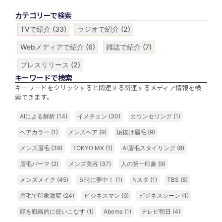
カテゴリーで検索
TVで紹介
(33)
ラジオで紹介
(2)
Webメディアで紹介
(6)
雑誌で紹介
(7)
プレスリリース
(2)
キーワードで検索
キーワードをクリックすると関連する関連するメディア情報を検
索できます。
AIによる解析
(14)
イメチェン
(30)
カウンセリング
(1)
ヘアカラー
(1)
メンズヘア
(9)
垢抜け眉毛
(9)
メンズ眉毛
(39)
TOKYO MX
(1)
AI眉毛スタイリング
(8)
眉毛パーマ
(2)
メンズ美容
(37)
人の第一印象
(9)
メンズメイク
(45)
５時に夢中！
(1)
Nスタ
(1)
TBS
(8)
眉毛で印象激変
(24)
ビジネスマン
(9)
ビジネスシーン
(1)
顔を戦略的に使いこなす
(1)
Abema
(1)
テレビ朝日
(4)