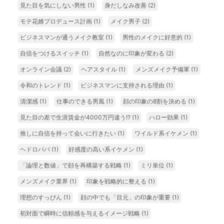
見た目を気にしない男性
(1)
身だしなみ改善
(2)
モテ花婿プロデュース計画
(1)
メイク男子
(2)
ビジネスマンが通うメイク教室
(1)
男性のメイクに好意的
(1)
自信をつけるスイッチ
(1)
自然なのに印象が変わる
(2)
オンライン会議
(2)
ヘアスタイル
(1)
メンズメイク予備軍
(1)
令和のトレンド
(1)
ビジネスマンに支持される理由
(1)
清潔感
(1)
仕事のできる男風
(1)
顔の印象の8割を決める
(1)
見た目の差で生涯賃金が4000万円違う!?
(1)
ハロー効果
(1)
推しに自信を持って会いに行きたい
(1)
ワイルド系イケメン
(1)
ヘドロパパ
(1)
好感度の高い系イケメン
(1)
「論理と数値」で顔を再構築する戦略
(1)
ミリ単位
(1)
メンズメイク業界
(1)
印象を戦略的に整える
(1)
理想のすっぴん
(1)
顔の中でも「目元」の印象が重要
(1)
初対面で瞬時に信頼感を与えるイメージ戦略
(1)