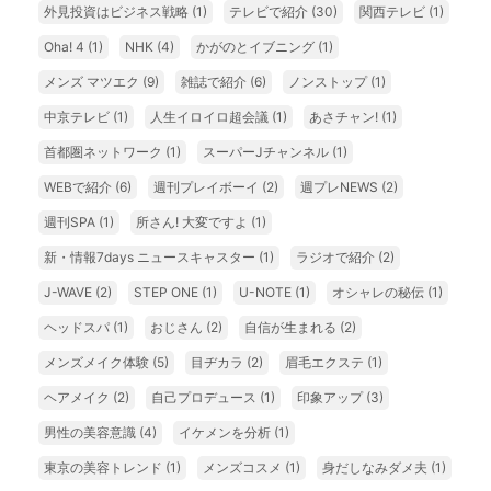
外見投資はビジネス戦略
(1)
テレビで紹介
(30)
関西テレビ
(1)
Oha! 4
(1)
NHK
(4)
かがのとイブニング
(1)
メンズ マツエク
(9)
雑誌で紹介
(6)
ノンストップ
(1)
中京テレビ
(1)
人生イロイロ超会議
(1)
あさチャン!
(1)
首都圏ネットワーク
(1)
スーパーJチャンネル
(1)
WEBで紹介
(6)
週刊プレイボーイ
(2)
週プレNEWS
(2)
週刊SPA
(1)
所さん! 大変ですよ
(1)
新・情報7days ニュースキャスター
(1)
ラジオで紹介
(2)
J-WAVE
(2)
STEP ONE
(1)
U-NOTE
(1)
オシャレの秘伝
(1)
ヘッドスパ
(1)
おじさん
(2)
自信が生まれる
(2)
メンズメイク体験
(5)
目ヂカラ
(2)
眉毛エクステ
(1)
ヘアメイク
(2)
自己プロデュース
(1)
印象アップ
(3)
男性の美容意識
(4)
イケメンを分析
(1)
東京の美容トレンド
(1)
メンズコスメ
(1)
身だしなみダメ夫
(1)