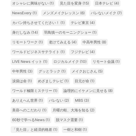
オシャレに興味がない
(1)
見た目を変身
(15)
日本テレビ
(4)
NewsEvery
(1)
メンズメイクレッスン
(6)
バレないメイク
(7)
カバン持ちさせてください！
(1)
テレビ東京
(4)
身だしなみ
(14)
羽鳥慎一のモーニングショー
(1)
リモートワーク
(1)
老けてみえる
(4)
中高年男性
(8)
ワールドビジネスサテライト
(1)
フジテレビ
(4)
LIVE News イット
(1)
ロジカルメイク
(10)
リモート会議
(1)
中年男性
(3)
グッとラック
(1)
メイクおじさん
(5)
涙袋は命
(1)
めざましテレビ
(1)
目元が命
(1)
ワールド極限ミステリー
(1)
論理的にイケメンに見せる
(8)
ありえへん世界
(1)
バレない
(2)
MBS
(3)
美容へのこだわり
(1)
月曜の蛙、大海を知る
(2)
60秒で学べるNews
(1)
脱マスク需要
(1)
「見た目」と経済的格差
(1)
一樹と和樹
(1)