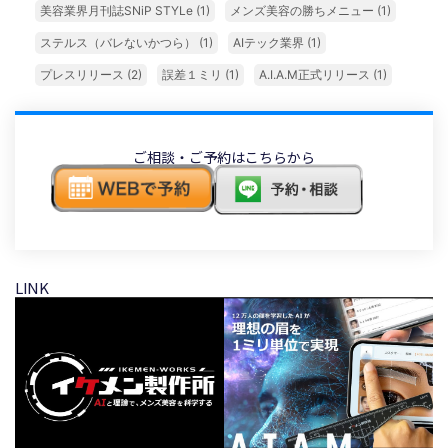
美容業界月刊誌SNiP STYLe
(1)
メンズ美容の勝ちメニュー
(1)
ステルス（バレないかつら）
(1)
AIテック業界
(1)
プレスリリース
(2)
誤差１ミリ
(1)
A.I.A.M正式リリース
(1)
ご相談・ご予約はこちらから
LINK