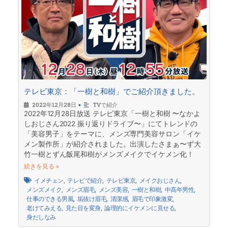
テレビ東京：「一樹と和樹」でご紹介頂きました。
2022年12月28日
•
TVで紹介
2022年12月28日放送 テレビ東京「一樹と和樹 〜なかよ
しおじさん2022 振り返りドライブ〜」にてトレンドの
「美容男子」をテーマに、メンズ専門美容サロン「イケ
メン製作所」が紹介されました。出演したさまぁ〜ず大
竹一樹とずん飯尾和樹がメンズメイクでイケメン化！
続きを見る »
イメチェン
,
テレビで紹介
,
テレビ東京
,
メイクおじさん
,
メンズメイク
,
メンズ眉毛
,
メンズ美容
,
一樹と和樹
,
中高年男性
,
仕事のできる男風
,
垢抜け眉毛
,
清潔感
,
眉毛で印象激変
,
老けてみえる
,
見た目を変身
,
論理的にイケメンに見せる
,
身だしなみ