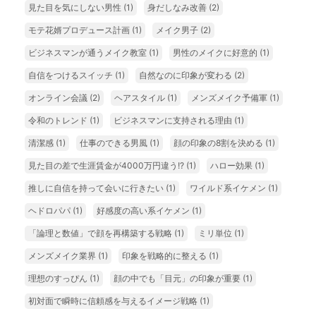
見た目を気にしない男性
(1)
身だしなみ改善
(2)
モテ花婿プロデュース計画
(1)
メイク男子
(2)
ビジネスマンが通うメイク教室
(1)
男性のメイクに好意的
(1)
自信をつけるスイッチ
(1)
自然なのに印象が変わる
(2)
オンライン会議
(2)
ヘアスタイル
(1)
メンズメイク予備軍
(1)
令和のトレンド
(1)
ビジネスマンに支持される理由
(1)
清潔感
(1)
仕事のできる男風
(1)
顔の印象の8割を決める
(1)
見た目の差で生涯賃金が4000万円違う!?
(1)
ハロー効果
(1)
推しに自信を持って会いに行きたい
(1)
ワイルド系イケメン
(1)
ヘドロパパ
(1)
好感度の高い系イケメン
(1)
「論理と数値」で顔を再構築する戦略
(1)
ミリ単位
(1)
メンズメイク業界
(1)
印象を戦略的に整える
(1)
理想のすっぴん
(1)
顔の中でも「目元」の印象が重要
(1)
初対面で瞬時に信頼感を与えるイメージ戦略
(1)