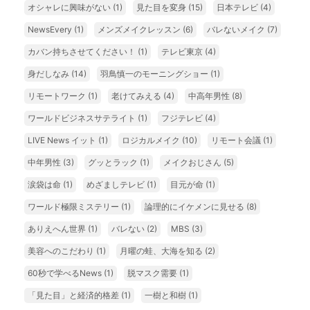
オシャレに興味がない
(1)
見た目を変身
(15)
日本テレビ
(4)
NewsEvery
(1)
メンズメイクレッスン
(6)
バレないメイク
(7)
カバン持ちさせてください！
(1)
テレビ東京
(4)
身だしなみ
(14)
羽鳥慎一のモーニングショー
(1)
リモートワーク
(1)
老けてみえる
(4)
中高年男性
(8)
ワールドビジネスサテライト
(1)
フジテレビ
(4)
LIVE News イット
(1)
ロジカルメイク
(10)
リモート会議
(1)
中年男性
(3)
グッとラック
(1)
メイクおじさん
(5)
涙袋は命
(1)
めざましテレビ
(1)
目元が命
(1)
ワールド極限ミステリー
(1)
論理的にイケメンに見せる
(8)
ありえへん世界
(1)
バレない
(2)
MBS
(3)
美容へのこだわり
(1)
月曜の蛙、大海を知る
(2)
60秒で学べるNews
(1)
脱マスク需要
(1)
「見た目」と経済的格差
(1)
一樹と和樹
(1)