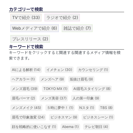
カテゴリーで検索
TVで紹介
(33)
ラジオで紹介
(2)
Webメディアで紹介
(6)
雑誌で紹介
(7)
プレスリリース
(2)
キーワードで検索
キーワードをクリックすると関連する関連するメディア情報を検
索できます。
AIによる解析
(14)
イメチェン
(30)
カウンセリング
(1)
ヘアカラー
(1)
メンズヘア
(9)
垢抜け眉毛
(9)
メンズ眉毛
(39)
TOKYO MX
(1)
AI眉毛スタイリング
(8)
眉毛パーマ
(2)
メンズ美容
(37)
人の第一印象
(9)
メンズメイク
(45)
５時に夢中！
(1)
Nスタ
(1)
TBS
(8)
眉毛で印象激変
(24)
ビジネスマン
(9)
ビジネスシーン
(1)
顔を戦略的に使いこなす
(1)
Abema
(1)
テレビ朝日
(4)