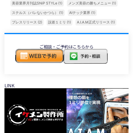
美容業界月刊誌SNiP STYLe
(1)
メンズ美容の勝ちメニュー
(1)
ステルス（バレないかつら）
(1)
AIテック業界
(1)
プレスリリース
(2)
誤差１ミリ
(1)
A.I.A.M正式リリース
(1)
ご相談・ご予約はこちらから
LINK