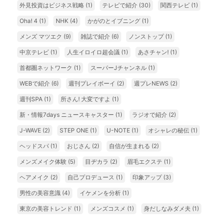
外見投資はビジネス戦略
(1)
テレビで紹介
(30)
関西テレビ
(1)
Oha! 4
(1)
NHK
(4)
かがのとイブニング
(1)
メンズ マツエク
(9)
雑誌で紹介
(6)
ノンストップ
(1)
中京テレビ
(1)
人生イロイロ超会議
(1)
あさチャン!
(1)
首都圏ネットワーク
(1)
スーパーJチャンネル
(1)
WEBで紹介
(6)
週刊プレイボーイ
(2)
週プレNEWS
(2)
週刊SPA
(1)
所さん! 大変ですよ
(1)
新・情報7days ニュースキャスター
(1)
ラジオで紹介
(2)
J-WAVE
(2)
STEP ONE
(1)
U-NOTE
(1)
オシャレの秘伝
(1)
ヘッドスパ
(1)
おじさん
(2)
自信が生まれる
(2)
メンズメイク体験
(5)
目ヂカラ
(2)
眉毛エクステ
(1)
ヘアメイク
(2)
自己プロデュース
(1)
印象アップ
(3)
男性の美容意識
(4)
イケメンを分析
(1)
東京の美容トレンド
(1)
メンズコスメ
(1)
身だしなみダメ夫
(1)