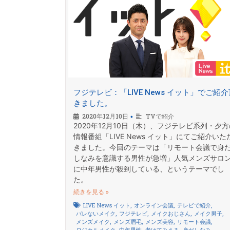
フジテレビ：「LIVE News イット」でご紹介
きました。
2020年12月10日
TVで紹介
•
2020年12月10日（木）、フジテレビ系列・夕方
情報番組「LIVE News イット」にてご紹介いた
きました。今回のテーマは「リモート会議で身
しなみを意識する男性が急増」人気メンズサロ
に中年男性が殺到している、というテーマでし
た。
続きを見る »
LIVE News イット
,
オンライン会議
,
テレビで紹介
,
バレないメイク
,
フジテレビ
,
メイクおじさん
,
メイク男子
,
メンズメイク
,
メンズ眉毛
,
メンズ美容
,
リモート会議
,
ロジカルメイク
,
中年男性
,
老けてみえる
,
身だしなみ