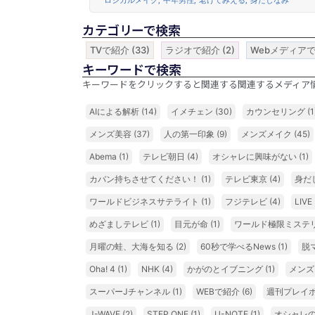
カテゴリーで検索
TVで紹介
(33)
ラジオで紹介
(2)
Webメディア
キーワードで検索
キーワードをクリックすると関連する関連するメディア
AIによる解析
(14)
イメチェン
(30)
カウンセリング
(1
メンズ美容
(37)
人の第一印象
(9)
メンズメイク
(45)
Abema
(1)
テレビ朝日
(4)
オシャレに興味がない
(1)
カバン持ちさせてください！
(1)
テレビ東京
(4)
身だ
ワールドビジネスサテライト
(1)
フジテレビ
(4)
LIV
めざましテレビ
(1)
目元が命
(1)
ワールド極限ミステ
月曜の蛙、大海を知る
(2)
60秒で学べるNews
(1)
脱
Oha! 4
(1)
NHK
(4)
かがのとイブニング
(1)
メンズ
スーパーJチャンネル
(1)
WEBで紹介
(6)
週刊プレイ
J-WAVE
(2)
STEP ONE
(1)
U-NOTE
(1)
オシャレ