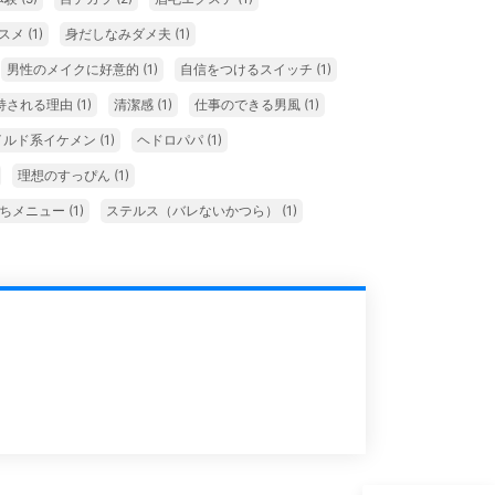
スメ
(1)
身だしなみダメ夫
(1)
男性のメイクに好意的
(1)
自信をつけるスイッチ
(1)
持される理由
(1)
清潔感
(1)
仕事のできる男風
(1)
イルド系イケメン
(1)
ヘドロパパ
(1)
理想のすっぴん
(1)
勝ちメニュー
(1)
ステルス（バレないかつら）
(1)