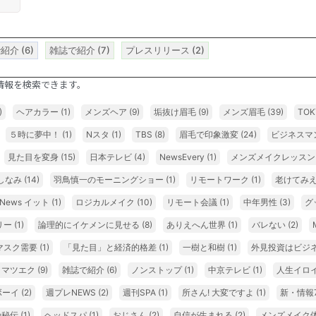
で紹介
(6)
雑誌で紹介
(7)
プレスリリース
(2)
情報を検索できます。
)
ヘアカラー
(1)
メンズヘア
(9)
垢抜け眉毛
(9)
メンズ眉毛
(39)
TOK
５時に夢中！
(1)
Nスタ
(1)
TBS
(8)
眉毛で印象激変
(24)
ビジネスマ
見た目を変身
(15)
日本テレビ
(4)
NewsEvery
(1)
メンズメイクレッス
しなみ
(14)
羽鳥慎一のモーニングショー
(1)
リモートワーク
(1)
老けてみ
E News イット
(1)
ロジカルメイク
(10)
リモート会議
(1)
中年男性
(3)
グ
リー
(1)
論理的にイケメンに見せる
(8)
ありえへん世界
(1)
バレない
(2)
マスク需要
(1)
「見た目」と経済的格差
(1)
一樹と和樹
(1)
外見投資はビジ
 マツエク
(9)
雑誌で紹介
(6)
ノンストップ
(1)
中京テレビ
(1)
人生イロ
ボーイ
(2)
週プレNEWS
(2)
週刊SPA
(1)
所さん! 大変ですよ
(1)
新・情報
の秘伝
(1)
ヘッドスパ
(1)
おじさん
(2)
自信が生まれる
(2)
メンズメイク