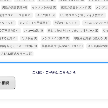
男性の美容意識
(4)
イケメンを分析
(1)
東京の美容トレンド
(1)
メンズコ
花婿プロデュース計画
(1)
メイク男子
(2)
ビジネスマンが通うメイク教室
(1)
スタイル
(1)
メンズメイク予備軍
(1)
令和のトレンド
(1)
ビジネスマンに支
0万円違う!?
(1)
ハロー効果
(1)
推しに自信を持って会いに行きたい
(1)
ワ
築する戦略
(1)
ミリ単位
(1)
メンズメイク業界
(1)
印象を戦略的に整える
(1)
頼感を与えるイメージ戦略
(1)
美容業界月刊誌SNiP STYLe
(1)
メンズ美容の
A.I.A.M正式リリース
(1)
ご相談・ご予約はこちらから