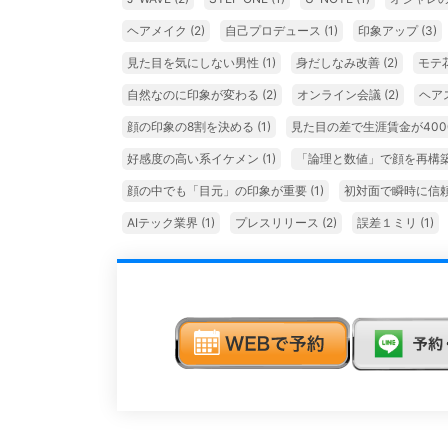
ヘアメイク
(2)
自己プロデュース
(1)
印象アップ
(3)
見た目を気にしない男性
(1)
身だしなみ改善
(2)
モテ
自然なのに印象が変わる
(2)
オンライン会議
(2)
ヘア
顔の印象の8割を決める
(1)
見た目の差で生涯賃金が400
好感度の高い系イケメン
(1)
「論理と数値」で顔を再構
顔の中でも「目元」の印象が重要
(1)
初対面で瞬時に信
AIテック業界
(1)
プレスリリース
(2)
誤差１ミリ
(1)