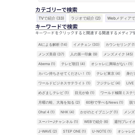
カテゴリーで検索
TVで紹介
(33)
ラジオで紹介
(2)
Webメディア
キーワードで検索
キーワードをクリックすると関連する関連するメディア
AIによる解析
(14)
イメチェン
(30)
カウンセリング
(1
メンズ美容
(37)
人の第一印象
(9)
メンズメイク
(45)
Abema
(1)
テレビ朝日
(4)
オシャレに興味がない
(1)
カバン持ちさせてください！
(1)
テレビ東京
(4)
身だ
ワールドビジネスサテライト
(1)
フジテレビ
(4)
LIV
めざましテレビ
(1)
目元が命
(1)
ワールド極限ミステ
月曜の蛙、大海を知る
(2)
60秒で学べるNews
(1)
脱
Oha! 4
(1)
NHK
(4)
かがのとイブニング
(1)
メンズ
スーパーJチャンネル
(1)
WEBで紹介
(6)
週刊プレイ
J-WAVE
(2)
STEP ONE
(1)
U-NOTE
(1)
オシャレ