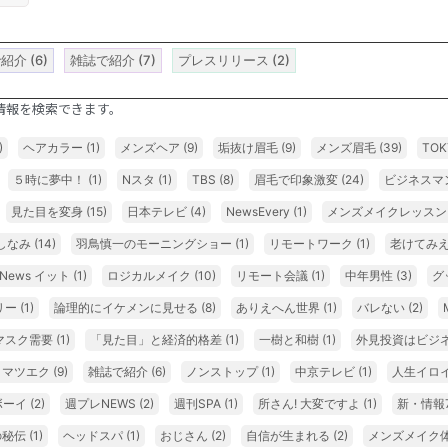
で紹介
(6)
雑誌で紹介
(7)
プレスリリース
(2)
情報を検索できます。
)
ヘアカラー
(1)
メンズヘア
(9)
垢抜け眉毛
(9)
メンズ眉毛
(39)
TOK
５時に夢中！
(1)
Nスタ
(1)
TBS
(8)
眉毛で印象激変
(24)
ビジネスマ
見た目を変身
(15)
日本テレビ
(4)
NewsEvery
(1)
メンズメイクレッス
しなみ
(14)
羽鳥慎一のモーニングショー
(1)
リモートワーク
(1)
老けてみ
E News イット
(1)
ロジカルメイク
(10)
リモート会議
(1)
中年男性
(3)
グ
リー
(1)
論理的にイケメンに見せる
(8)
ありえへん世界
(1)
バレない
(2)
マスク需要
(1)
「見た目」と経済的格差
(1)
一樹と和樹
(1)
外見投資はビジ
 マツエク
(9)
雑誌で紹介
(6)
ノンストップ
(1)
中京テレビ
(1)
人生イロ
ボーイ
(2)
週プレNEWS
(2)
週刊SPA
(1)
所さん! 大変ですよ
(1)
新・情報
の秘伝
(1)
ヘッドスパ
(1)
おじさん
(2)
自信が生まれる
(2)
メンズメイク