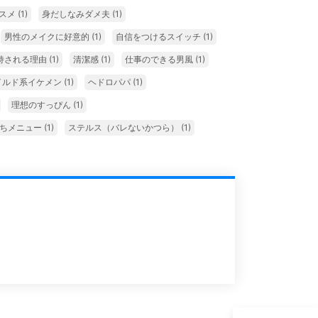
スメ
(1)
身だしなみダメ夫
(1)
男性のメイクに好意的
(1)
自信をつけるスイッチ
(1)
持される理由
(1)
清潔感
(1)
仕事のできる男風
(1)
イルド系イケメン
(1)
ヘドロパパ
(1)
理想のすっぴん
(1)
勝ちメニュー
(1)
ステルス（バレないかつら）
(1)