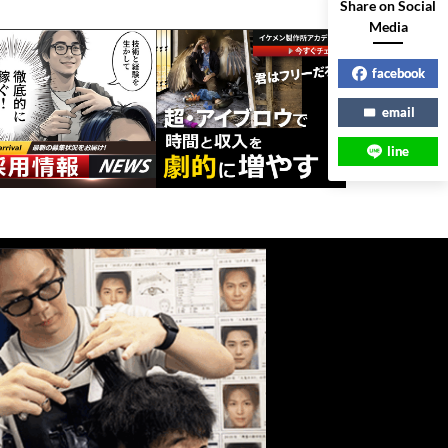
Share on Social
Media
facebook
email
line