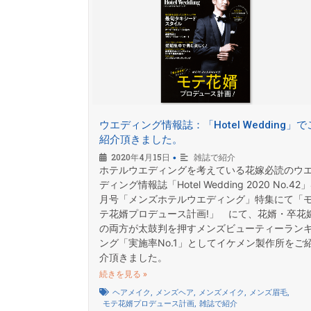
ウエディング情報誌：「Hotel Wedding」で
紹介頂きました。
2020年4月15日
雑誌で紹介
•
ホテルウエディングを考えている花嫁必読のウ
ディング情報誌「Hotel Wedding 2020 No.42」
月号「メンズホテルウエディング」特集にて「
テ花婿プロデュース計画!」 にて、花婿・卒花
の両方が太鼓判を押すメンズビューティーラン
ング「実施率No.1」としてイケメン製作所をご
介頂きました。
続きを見る »
ヘアメイク
,
メンズヘア
,
メンズメイク
,
メンズ眉毛
,
モテ花婿プロデュース計画
,
雑誌で紹介