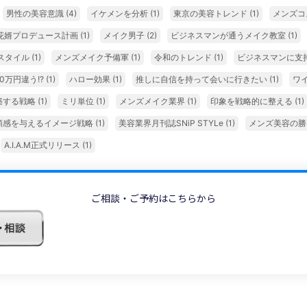
男性の美容意識
(4)
イケメンを分析
(1)
東京の美容トレンド
(1)
メンズコ
花婿プロデュース計画
(1)
メイク男子
(2)
ビジネスマンが通うメイク教室
(1)
スタイル
(1)
メンズメイク予備軍
(1)
令和のトレンド
(1)
ビジネスマンに支
0万円違う!?
(1)
ハロー効果
(1)
推しに自信を持って会いに行きたい
(1)
ワ
築する戦略
(1)
ミリ単位
(1)
メンズメイク業界
(1)
印象を戦略的に整える
(1)
頼感を与えるイメージ戦略
(1)
美容業界月刊誌SNiP STYLe
(1)
メンズ美容の
A.I.A.M正式リリース
(1)
ご相談・ご予約はこちらから