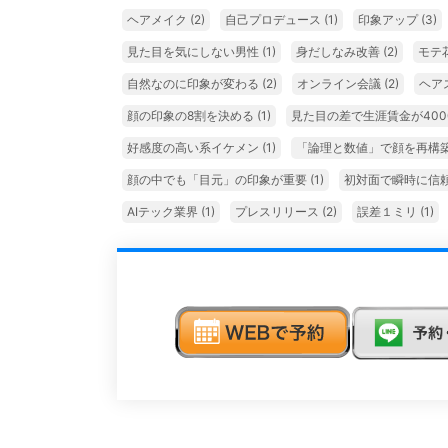
ヘアメイク
(2)
自己プロデュース
(1)
印象アップ
(3)
見た目を気にしない男性
(1)
身だしなみ改善
(2)
モテ
自然なのに印象が変わる
(2)
オンライン会議
(2)
ヘア
顔の印象の8割を決める
(1)
見た目の差で生涯賃金が400
好感度の高い系イケメン
(1)
「論理と数値」で顔を再構
顔の中でも「目元」の印象が重要
(1)
初対面で瞬時に信
AIテック業界
(1)
プレスリリース
(2)
誤差１ミリ
(1)