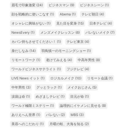
眉毛で印象激変
(24)
ビジネスマン
(9)
ビジネスシーン
(1)
顔を戦略的に使いこなす
(1)
Abema
(1)
テレビ朝日
(4)
オシャレに興味がない
(1)
見た目を変身
(15)
日本テレビ
(4)
NewsEvery
(1)
メンズメイクレッスン
(6)
バレないメイク
(7)
カバン持ちさせてください！
(1)
テレビ東京
(4)
身だしなみ
(14)
羽鳥慎一のモーニングショー
(1)
リモートワーク
(1)
老けてみえる
(4)
中高年男性
(8)
ワールドビジネスサテライト
(1)
フジテレビ
(4)
LIVE News イット
(1)
ロジカルメイク
(10)
リモート会議
(1)
中年男性
(3)
グッとラック
(1)
メイクおじさん
(5)
涙袋は命
(1)
めざましテレビ
(1)
目元が命
(1)
ワールド極限ミステリー
(1)
論理的にイケメンに見せる
(8)
ありえへん世界
(1)
バレない
(2)
MBS
(3)
美容へのこだわり
(1)
月曜の蛙、大海を知る
(2)