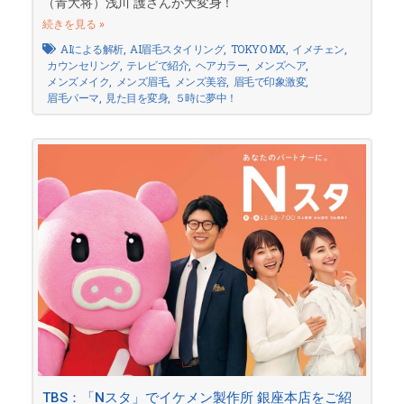
（青大将）浅川 護さんが大変身！
続きを見る »
AIによる解析
,
AI眉毛スタイリング
,
TOKYO MX
,
イメチェン
,
カウンセリング
,
テレビで紹介
,
ヘアカラー
,
メンズヘア
,
メンズメイク
,
メンズ眉毛
,
メンズ美容
,
眉毛で印象激変
,
眉毛パーマ
,
見た目を変身
,
５時に夢中！
TBS：「Nスタ」でイケメン製作所 銀座本店をご紹