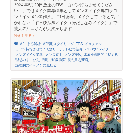
2024年6月29日放送のTBS「カバン持ちさせてくださ
い！」ではメイク業界特集としてメンズメイク専門サロ
ン「イケメン製作所」に1日密着。メイクしていると気づ
かれない「すっぴん風メイク（身だしなみメイク）」で
芸人の江口さんが大変身します！
続きを見る »
AIによる解析
,
AI眉毛スタイリング
,
TBS
,
イメチェン
,
カバン持ちさせてください！
,
テレビで紹介
,
バレないメイク
,
メンズメイク業界
,
メンズ眉毛
,
メンズ美容
,
印象を戦略的に整える
,
理想のすっぴん
,
眉毛で印象激変
,
見た目を変身
,
論理的にイケメンに見せる