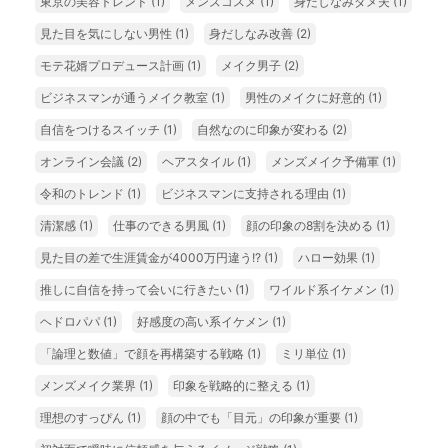
東京の美容トレンド
(1)
メンズコスメ
(1)
身だしなみダメ夫
(1)
見た目を気にしない男性
(1)
身だしなみ改善
(2)
モテ花婿プロデュース計画
(1)
メイク男子
(2)
ビジネスマンが通うメイク教室
(1)
男性のメイクに好意的
(1)
自信をつけるスイッチ
(1)
自然なのに印象が変わる
(2)
オンライン会議
(2)
ヘアスタイル
(1)
メンズメイク予備軍
(1)
令和のトレンド
(1)
ビジネスマンに支持される理由
(1)
清潔感
(1)
仕事のできる男風
(1)
顔の印象の8割を決める
(1)
見た目の差で生涯賃金が4000万円違う!?
(1)
ハロー効果
(1)
推しに自信を持って会いに行きたい
(1)
ワイルド系イケメン
(1)
ヘドロパパ
(1)
好感度の高い系イケメン
(1)
「論理と数値」で顔を再構築する戦略
(1)
ミリ単位
(1)
メンズメイク業界
(1)
印象を戦略的に整える
(1)
理想のすっぴん
(1)
顔の中でも「目元」の印象が重要
(1)