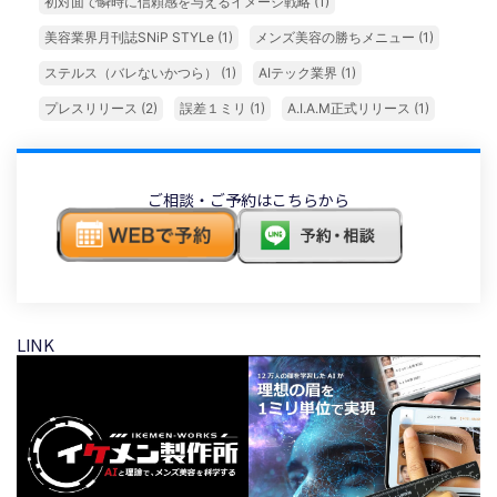
初対面で瞬時に信頼感を与えるイメージ戦略
(1)
美容業界月刊誌SNiP STYLe
(1)
メンズ美容の勝ちメニュー
(1)
ステルス（バレないかつら）
(1)
AIテック業界
(1)
プレスリリース
(2)
誤差１ミリ
(1)
A.I.A.M正式リリース
(1)
ご相談・ご予約はこちらから
LINK