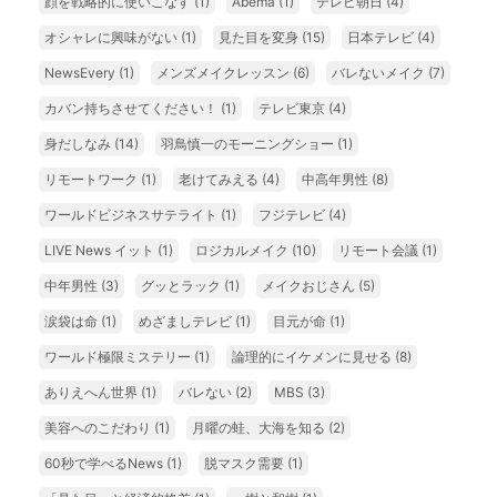
顔を戦略的に使いこなす
(1)
Abema
(1)
テレビ朝日
(4)
オシャレに興味がない
(1)
見た目を変身
(15)
日本テレビ
(4)
NewsEvery
(1)
メンズメイクレッスン
(6)
バレないメイク
(7)
カバン持ちさせてください！
(1)
テレビ東京
(4)
身だしなみ
(14)
羽鳥慎一のモーニングショー
(1)
リモートワーク
(1)
老けてみえる
(4)
中高年男性
(8)
ワールドビジネスサテライト
(1)
フジテレビ
(4)
LIVE News イット
(1)
ロジカルメイク
(10)
リモート会議
(1)
中年男性
(3)
グッとラック
(1)
メイクおじさん
(5)
涙袋は命
(1)
めざましテレビ
(1)
目元が命
(1)
ワールド極限ミステリー
(1)
論理的にイケメンに見せる
(8)
ありえへん世界
(1)
バレない
(2)
MBS
(3)
美容へのこだわり
(1)
月曜の蛙、大海を知る
(2)
60秒で学べるNews
(1)
脱マスク需要
(1)