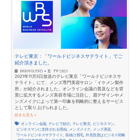
テレビ東京：「ワールドビジネスサテライト」でご
紹介頂きました。
2021年11月5日
•
TVで紹介
2021年11月5日放送のテレビ東京「ワールドビジネスサ
テライト」にて、メンズ専門美容サロン「イケメン製作
所」が紹介されました。オンライン会議の普及などを背
景に拡大するメンズ美容市場に注目し、眉デザインやメ
ンズメイクによって第一印象を戦略的に整えるサービス
として取り上げられました。
続きを見る »
オンライン会議
,
テレビで紹介
,
テレビ東京
,
ビジネスマン
,
ビジネスマンに支持される理由
,
メンズメイク
,
メンズ美容
,
ワールドビジネスサテライト
,
垢抜け眉毛
,
外見投資はビジネス戦略