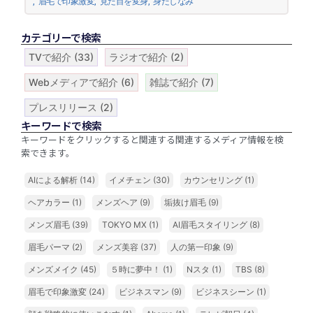
,
眉毛で印象激変
,
見た目を変身
,
身だしなみ
カテゴリーで検索
TVで紹介
(33)
ラジオで紹介
(2)
Webメディアで紹介
(6)
雑誌で紹介
(7)
プレスリリース
(2)
キーワードで検索
キーワードをクリックすると関連する関連するメディア情報を検
索できます。
AIによる解析
(14)
イメチェン
(30)
カウンセリング
(1)
ヘアカラー
(1)
メンズヘア
(9)
垢抜け眉毛
(9)
メンズ眉毛
(39)
TOKYO MX
(1)
AI眉毛スタイリング
(8)
眉毛パーマ
(2)
メンズ美容
(37)
人の第一印象
(9)
メンズメイク
(45)
５時に夢中！
(1)
Nスタ
(1)
TBS
(8)
眉毛で印象激変
(24)
ビジネスマン
(9)
ビジネスシーン
(1)