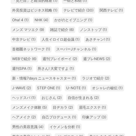
「見た目」と経済的格差
(1)
一樹と和樹
(1)
外見投資はビジネス戦略
(1)
テレビで紹介
(30)
関西テレビ
(1)
Oha! 4
(1)
NHK
(4)
かがのとイブニング
(1)
メンズ マツエク
(9)
雑誌で紹介
(6)
ノンストップ
(1)
中京テレビ
(1)
人生イロイロ超会議
(1)
あさチャン!
(1)
首都圏ネットワーク
(1)
スーパーJチャンネル
(1)
WEBで紹介
(6)
週刊プレイボーイ
(2)
週プレNEWS
(2)
週刊SPA
(1)
所さん! 大変ですよ
(1)
新・情報7days ニュースキャスター
(1)
ラジオで紹介
(2)
J-WAVE
(2)
STEP ONE
(1)
U-NOTE
(1)
オシャレの秘伝
(1)
ヘッドスパ
(1)
おじさん
(2)
自信が生まれる
(2)
メンズメイク体験
(5)
目ヂカラ
(2)
眉毛エクステ
(1)
ヘアメイク
(2)
自己プロデュース
(1)
印象アップ
(3)
男性の美容意識
(4)
イケメンを分析
(1)