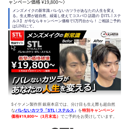
ャンペーン価格 ¥19,800〜〉
メンズメイクの新常識 バレないカツラがあなたの人生を変え
る。生え際が超自然、繰返し使えてコスパ◎ 話題の【STL | ステ
ルス】 が今ならキャンペーン価格で1万円台から！ ご相談ご予約
はLINEにて。
$イケメン製作所 銀座本店では、分け目も生え際も超自然
な
バレないカツラ「STL | ステルス
」
を
特別キャンペーン
価格¥19,800〜（3月末迄）
でご予約をお受けしています。