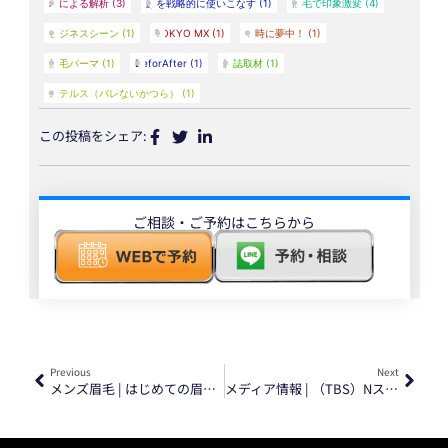
AIによる解析
(3)
顔を戦略的に使いこなす
(1)
眉毛で印象激変
(4)
ビジネスシーン
(1)
TOKYO MX
(1)
５時に夢中！
(1)
眉毛パーマ
(1)
BeforAfter
(1)
雑誌取材
(1)
ステルス（バレないかつら）
(1)
この投稿をシェア:
ご相談・ご予約はこちらから
Previous
Next
メンズ眉毛 | はじめての眉毛サロンは、1ミリ単位の品質で。〈はじめまして割 実施中〉
メディア情報 | （TBS）Nスタでイケメン製作所 銀座本店をご紹介いただきました