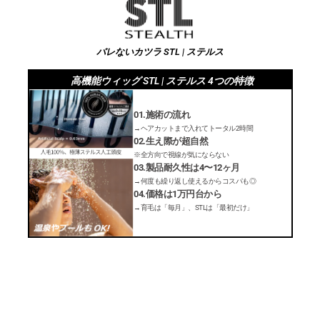
バレないカツラ STL | ステルス
高機能ウィッグ STL | ステルス 4つの特徴
01.施術の流れ
→ヘアカットまで入れてトータル2時間
02.生え際が超自然
※全方向で視線が気にならない
03.製品耐久性は4〜12ヶ月
→何度も繰り返し使えるからコスパも◎
04.価格は1万円台から
→育毛は「毎月」、STLは「最初だけ」