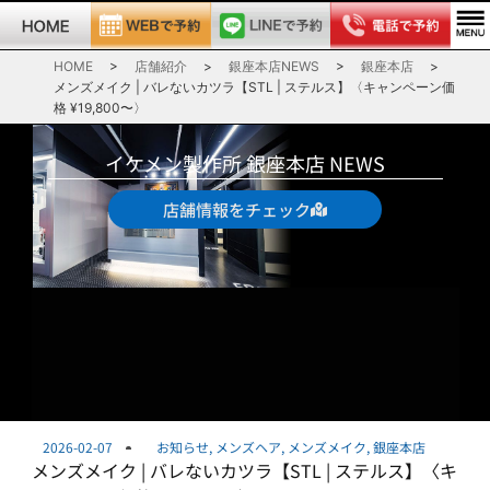
HOME
>
店舗紹介
>
銀座本店NEWS
>
銀座本店
>
メンズメイク | バレないカツラ【STL | ステルス】〈キャンペーン価
格 ¥19,800〜〉
イケメン製作所 銀座本店 NEWS
店舗情報をチェック
2026-02-07
お知らせ
,
メンズヘア
,
メンズメイク
,
銀座本店
メンズメイク | バレないカツラ【STL | ステルス】〈キ