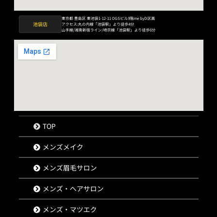
東京都 豊島区 東池袋1-12-11 OGSビル9階me byD区画
池袋店
アクセス:丸の内線「池袋駅」より徒歩4分
山手線/湘南新宿ライン/埼京線「池袋駅」より徒歩6分
TOP
メンズメイク
メンズ眉毛サロン
メンズ・ヘアサロン
メンズ・マツエク