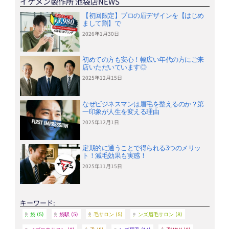
イケメン製作所 池袋店NEWS
【初回限定】プロの眉デザインを【はじめ
まして割】で
2026年1月30日
初めての方も安心！幅広い年代の方にご来
店いただいています◎
2025年12月15日
なぜビジネスマンは眉毛を整えるのか？第
一印象が人生を変える理由
2025年12月1日
定期的に通うことで得られる3つのメリッ
ト！減毛効果も実感！
2025年11月15日
キーワード:
池袋
(5)
池袋駅
(5)
眉毛サロン
(5)
メンズ眉毛サロン
(8)