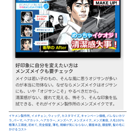
好印象に自分を変えたい方は
メンズメイクも要チェック
メイクは若い子のもの、そんな風に思うオジサンが多い
のが本当に勿体ない。なぜならメンズメイクはオジサン
にも、いや「オジサンこそ」やるべきだから。
清潔感がない、疲れて見える、怖そう、そんな印象を払
拭できる、それがイケメン製作所のメンズメイクです。
イケメン製作所
,
イメチェン
,
ウィッグ
,
カスタマイズ
,
キャンペーン価格
,
バレないカツ
ラ
,
パーマ
,
ヘアカット
,
ヘアカラー
,
メンズヘア
,
メンズメイク
,
メンズ美容
,
人毛100％
極薄人工頭皮
,
初めて
,
完全個室
,
薄毛
,
視線が気にならない
,
銀座本店
,
銀座駅
,
髪の毛に
かけるコスト