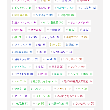
アイブロウサロン
(2)
眉毛
(5)
メンズ眉毛
(14)
眉毛WAX
(2)
眉毛ワックス
(3)
眉毛脱毛
(3)
眉毛デザイン
(3)
メンズ美容
(13)
垢抜け眉毛
(6)
メンズメイク
(11)
眉毛専門店
(3)
池袋メンズサロン
(5)
イケメン製作所
(14)
ロジカルメイク
(5)
科学的
(2)
自己投資
(3)
第一印象
(4)
営業
(3)
商談
(3)
面接
(3)
コスパ
(3)
身だしなみ
(3)
科学的アプローチ
(3)
ビジネスマン
(4)
自信
(3)
初めて
(2)
清潔感
(3)
Press release
(2)
薄毛
(3)
バレないカツラ
(3)
AI眉毛スタイリング
(5)
A.I.A.M
(2)
プレスリリース
(2)
メディア取材
(1)
TBS
(2)
銀座本店
(8)
メンズヘア
(6)
はじめまして割
(1)
体験
(1)
銀座駅
(4)
キャンペーン価格
(1)
ウィッグ
(1)
視線が気にならない
(1)
人毛100％極薄人工頭皮
(1)
完全個室
(2)
カスタマイズ
(1)
ヘアカット
(1)
パーマ
(1)
ヘアカラー
(2)
イメチェン
(6)
髪の毛にかけるコスト
(3)
テレビ取材
(2)
Nスタ
(1)
人の第一印象
(6)
カウンセリング
(2)