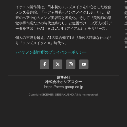
〒
イケメン製作所は、日本初のメンズメイクを中心とした総合
メンズ美容院。「ヘア＋眉毛＝メンズメイク1.0」とし、従
来のヘア中心のメンズ美容院と差別化。そして『美容師の感
覚や手作業だけの時代は終わり』と位置づけ、12万人の顔デ
ータを学習したAI『A.I.A.M（アイアム）』をリリース。
個人の主観を超え、AIの集合知で1ミリ単位の精密な仕上が
り「メンズメイク2.0」時代へ。
→イケメン製作所のプライバシーポリシー
運営会社
株式会社オシアスター
https://ocea-group.co.jp
Copyright©IKEMEN SEISAKUSHO All rights reserved.